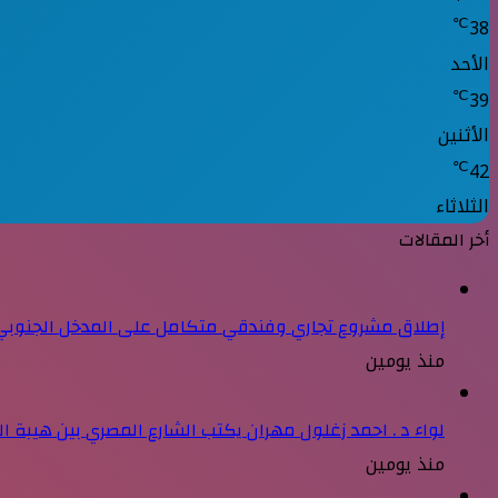
℃
38
الأحد
℃
39
الأثنين
℃
42
الثلاثاء
أخر المقالات
إطلاق مشروع تجاري وفندقي متكامل على المدخل الجنوبي ل
منذ يومين
لواء د . احمد زغلول مهران يكتب الشارع المصري بين هيبة ال
منذ يومين