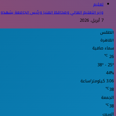
تعليم
وزير التعليم العالي ومحافظ المنيا ورئيس الجامعة يشهدون
7 أبريل، 2026
الطقس
القاهرة
سماء صافية
℃
26
38º - 25º
44%
3.06 كيلومتر/ساعة
℃
38
الجمعة
℃
38
السبت