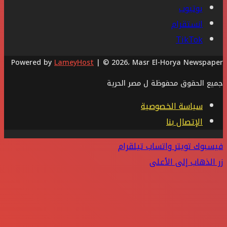
يوتيوب
انستقرام
‫TikTok
Powered by
LameyHost
| © 2026، Masr El-Horya Newspaper
جميع الحقوق محفوظة ل مصر الحرية
سياسة الخصوصية
الإتصال بنا
فيسبوك
تويتر
واتساب
تيلقرام
زر الذهاب إلى الأعلى