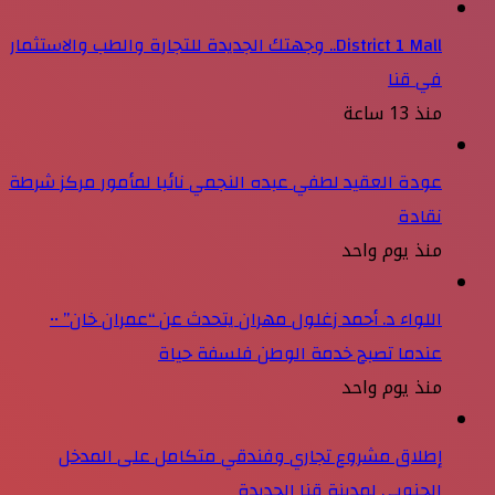
District 1 Mall.. وجهتك الجديدة للتجارة والطب والاستثمار
في قنا
منذ 13 ساعة
عودة العقيد لطفي عبده النجمي نائبا لمأمور مركز شرطة
نقادة
منذ يوم واحد
اللواء د. أحمد زغلول مهران يتحدث عن “عمران خان” ••
عندما تصبح خدمة الوطن فلسفة حياة
منذ يوم واحد
إطلاق مشروع تجاري وفندقي متكامل على المدخل
الجنوبي لمدينة قنا الجديدة