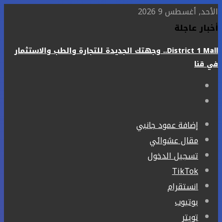
الأحد, أغسطس 9 2026
أخبار عاجلة
District 1 Mall.. وجهتك الجديدة للتجارة والطب والاستثمار
في قنا
إضافة عمود جانبي
مقال عشوائي
تسجيل الدخول
‫TikTok
انستقرام
يوتيوب
تويتر