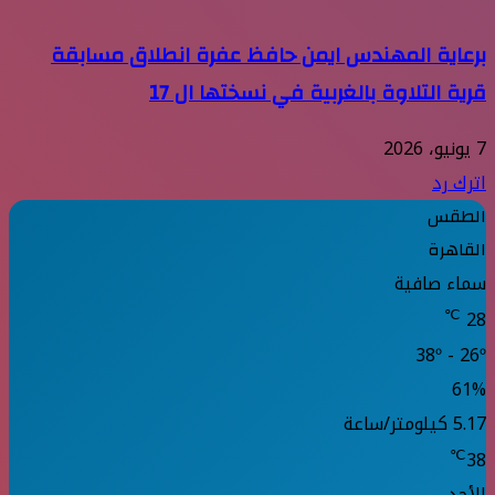
برعاية المهندس ايمن حافظ عفرة انطلاق مسابقة
قرية التلاوة بالغربية في نسختها ال 17
7 يونيو، 2026
اترك رد
الطقس
القاهرة
سماء صافية
℃
28
38º - 26º
61%
5.17 كيلومتر/ساعة
℃
38
الأحد