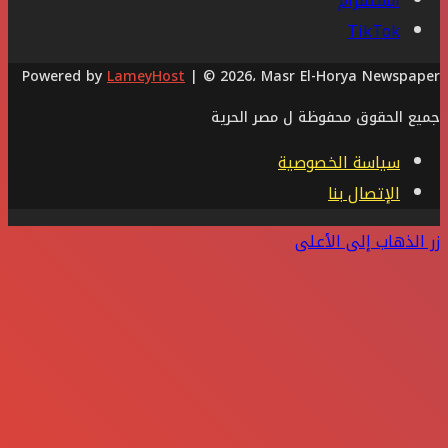
انستقرام
‫TikTok
Powered by
LameyHost
| © 2026، Masr El-Horya Newspaper
جميع الحقوق محفوظة ل مصر الحرية
سياسة الخصوصية
الإتصال بنا
زر الذهاب إلى الأعلى