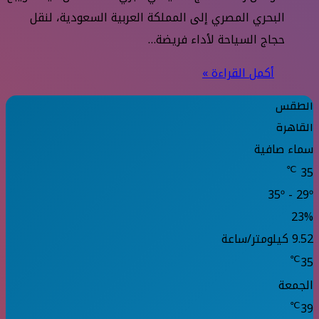
البحري المصري إلى المملكة العربية السعودية، لنقل
حجاج السياحة لأداء فريضة…
أكمل القراءة »
الطقس
القاهرة
سماء صافية
℃
35
35º - 29º
23%
9.52 كيلومتر/ساعة
℃
35
الجمعة
℃
39