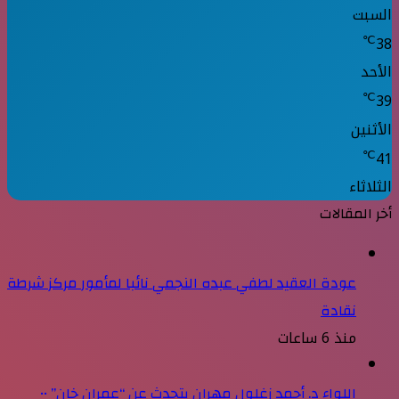
السبت
℃
38
الأحد
℃
39
الأثنين
℃
41
الثلاثاء
أخر المقالات
عودة العقيد لطفي عبده النجمي نائبا لمأمور مركز شرطة
نقادة
منذ 6 ساعات
اللواء د. أحمد زغلول مهران يتحدث عن “عمران خان” ••