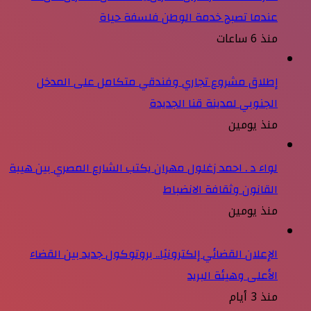
عندما تصبح خدمة الوطن فلسفة حياة
منذ 6 ساعات
إطلاق مشروع تجاري وفندقي متكامل على المدخل
الجنوبي لمدينة قنا الجديدة
منذ يومين
لواء د . احمد زغلول مهران يكتب الشارع المصري بين هيبة
القانون وثقافة الانضباط
منذ يومين
الإعلان القضائي إلكترونيًا.. بروتوكول جديد بين القضاء
الأعلى وهيئة البريد
منذ 3 أيام