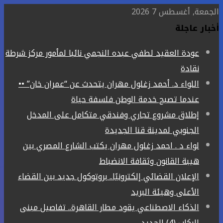
الجمعة, أغسطس 7 2026
أخبار عاجلة
عودة العقيد لطفي عبده النجمي نائبا لمأمور مركز شرطة
نقادة
اللواء د. أحمد زغلول مهران يتحدث عن “عمران خان” ••
عندما تصبح خدمة الوطن فلسفة حياة
إطلاق مشروع تجاري وفندقي متكامل على المدخل
الجنوبي لمدينة قنا الجديدة
لواء د . احمد زغلول مهران يكتب الشارع المصري بين
هيبة القانون وثقافة الانضباط
الإعلان القضائي إلكترونيًا.. بروتوكول جديد بين القضاء
الأعلى وهيئة البريد
الذكاء الاصطناعي يقود مطار القاهرة.. تفاصيل مبنى
الركاب (4) الجديد