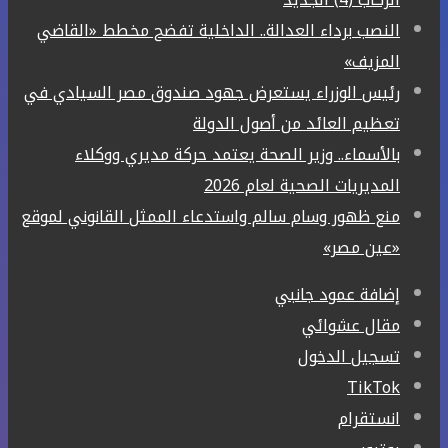
النصب برداء العدالة.. الداخلية تفضح مخطط «القاضي
المزيف»
رئيس الوزراء يستعرض جهود صندوق مصر السيادي في
تعظيم العائد من أصول الدولة
بالأسماء.. وزير الصحة يعتمد حركة مديري ووكلاء
المديريات الصحية لعام 2026
منع ظهور وسام سالم واستدعاء الممثل القانوني لموقع
«عين مصر»
إضافة عمود جانبي
مقال عشوائي
تسجيل الدخول
‫TikTok
انستقرام