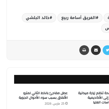
الفريق أسامة ربيع
خالد البلشي
س
تويتر
مشاركة عبر البريد
طباعة
ة تنظم زيارة ميدانية
عطل مفاجئ بالخط الثاني لمترو
لى الأكاديمية
الأنفاق بسبب سوء الأحوال الجوية
سات العليا
25 مارس، 2026