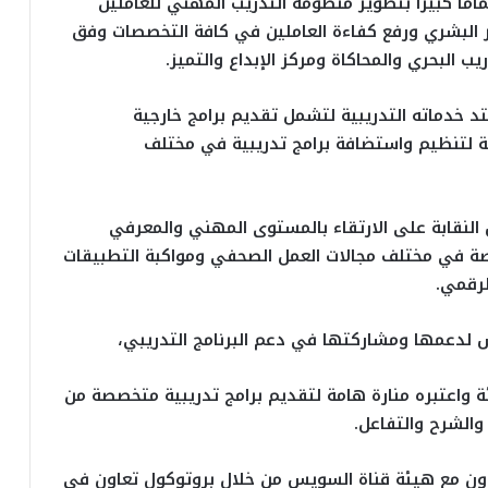
ما كبيرا بتطوير منظومة التدريب المهني للعاملين
صر البشري ورفع كفاءة العاملين في كافة التخصصات وفق
يب البحري والمحاكاة ومركز الإبداع والتميز.
متد خدماته التدريبية لتشمل تقديم برامج خارجية
 لتنظيم واستضافة برامج تدريبية في مختلف
النقابة على الارتقاء بالمستوى المهني والمعرفي
ة في مختلف مجالات العمل الصحفي ومواكبة التطبيقات
الرقمي.
 لدعمها ومشاركتها في دعم البرنامج التدريبي،
هيئة واعتبره منارة هامة لتقديم برامج تدريبية متخصصة من
والشرح والتفاعل.
اون مع هيئة قناة السويس من خلال بروتوكول تعاون في