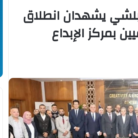
لبلشي يشهدان انطلاق
ين بمركز الإبداع