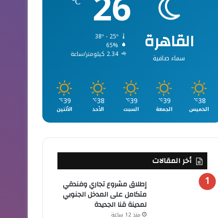
26
℃
القاهرة
38º - 25º
65%
2.34 كيلومتر/ساعة
سماء صافية
39
38
39
39
38
℃
℃
℃
℃
℃
الخميس
الجمعة
السبت
الأحد
الأثنين
أخر المقالات
إطلاق مشروع تجاري وفندقي
متكامل على المدخل الجنوبي
لمدينة قنا الجديدة
منذ 12 ساعة