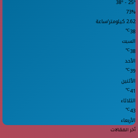
38º - 25º
73%
2.62 كيلومتر/ساعة
℃
38
السبت
℃
38
الأحد
℃
39
الأثنين
℃
41
الثلاثاء
℃
43
الأربعاء
أخر المقالات