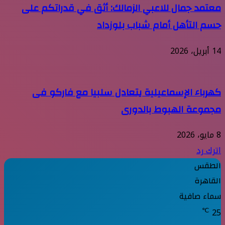
معتمد جمال للاعبي الزمالك: أثق في قدراتكم على
حسم التأهل أمام شباب بلوزداد
14 أبريل، 2026
كهرباء الإسماعيلية يتعادل سلبيا مع فاركو فى
مجموعة الهبوط بالدورى
8 مايو، 2026
اترك رد
الطقس
القاهرة
سماء صافية
℃
25