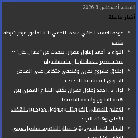
السبت, أغسطس 8 2026
أخبار عاجلة
عودة العقيد لطفي عبده النجمي نائبا لمأمور مركز شرطة
نقادة
اللواء د. أحمد زغلول مهران يتحدث عن “عمران خان” ••
عندما تصبح خدمة الوطن فلسفة حياة
إطلاق مشروع تجاري وفندقي متكامل على المدخل
الجنوبي لمدينة قنا الجديدة
لواء د . احمد زغلول مهران يكتب الشارع المصري بين
هيبة القانون وثقافة الانضباط
الإعلان القضائي إلكترونيًا.. بروتوكول جديد بين القضاء
الأعلى وهيئة البريد
الذكاء الاصطناعي يقود مطار القاهرة.. تفاصيل مبنى
الركاب (4) الجديد