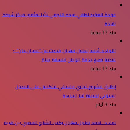
عودة العقيد لطفي عبده النجمي نائبا لمأمور مركز شرطة
نقادة
منذ 17 ساعة
اللواء د. أحمد زغلول مهران يتحدث عن “عمران خان” ••
عندما تصبح خدمة الوطن فلسفة حياة
منذ 17 ساعة
إطلاق مشروع تجاري وفندقي متكامل على المدخل
الجنوبي لمدينة قنا الجديدة
منذ 3 أيام
لواء د . احمد زغلول مهران يكتب الشارع المصري بين هيبة