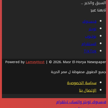
السبق والخبر ...
تابعنا عبر:
فيسبوك
تويتر
يوتيوب
انستقرام
‫TikTok
Powered by
LameyHost
| © 2026، Masr El-Horya Newspaper
جميع الحقوق محفوظة ل مصر الحرية
سياسة الخصوصية
الإتصال بنا
فيسبوك
تويتر
واتساب
تيلقرام