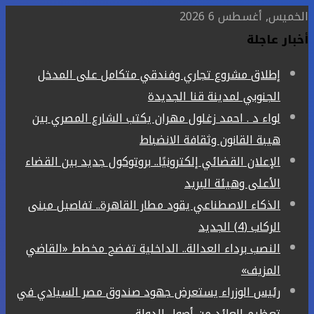
الخميس, أغسطس 6 2026
أخبار عاجلة
إطلاق مشروع تجاري وفندقي متكامل على المدخل
الجنوبي لمدينة قنا الجديدة
لواء د . احمد زغلول مهران يكتب الشارع المصري بين
هيبة القانون وثقافة الانضباط
الإعلان القضائي إلكترونيًا.. بروتوكول جديد بين القضاء
الأعلى وهيئة البريد
الذكاء الاصطناعي يقود مطار القاهرة.. تفاصيل مبنى
الركاب (4) الجديد
النصب برداء العدالة.. الداخلية تفضح مخطط «القاضي
المزيف»
رئيس الوزراء يستعرض جهود صندوق مصر السيادي في
تعظيم العائد من أصول الدولة