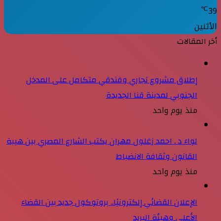
℃
39
الأثنين
أخر المقالات
إطلاق مشروع تجاري وفندقي متكامل على المدخل
الجنوبي لمدينة قنا الجديدة
منذ يوم واحد
لواء د . احمد زغلول مهران يكتب الشارع المصري بين هيبة
القانون وثقافة الانضباط
منذ يوم واحد
الإعلان القضائي إلكترونيًا.. بروتوكول جديد بين القضاء
الأعلى وهيئة البريد