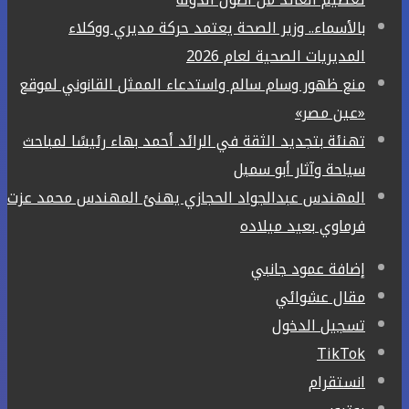
بالأسماء.. وزير الصحة يعتمد حركة مديري ووكلاء
المديريات الصحية لعام 2026
منع ظهور وسام سالم واستدعاء الممثل القانوني لموقع
«عين مصر»
تهنئة بتجديد الثقة في الرائد أحمد بهاء رئيسًا لمباحث
سياحة وآثار أبو سمبل
المهندس عبدالجواد الحجازي يهنئ المهندس محمد عزت
فرماوي بعيد ميلاده
إضافة عمود جانبي
مقال عشوائي
تسجيل الدخول
‫TikTok
انستقرام