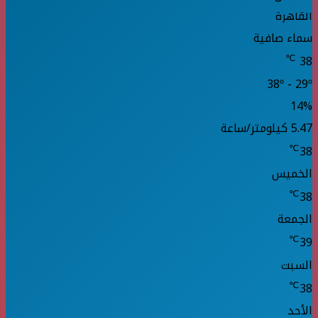
القاهرة
سماء صافية
℃
38
38º - 29º
14%
5.47 كيلومتر/ساعة
℃
38
الخميس
℃
38
الجمعة
℃
39
السبت
℃
38
الأحد