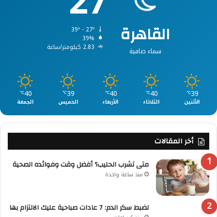
27
القاهرة
39º - 27º
39%
2.83 كيلومتر/ساعة
سماء صافية
40
39
40
40
39
℃
℃
℃
℃
℃
الأثنين
الثلاثاء
الأربعاء
الخميس
الجمعة
أخر المقالات
متى تشرب الحليب؟ أفضل وقت وفوائده الصحية
منذ ساعة واحدة
لضبط سكر الدم: 7 عادات صباحية عليك الالتزام بها