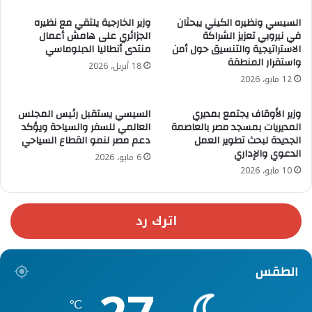
السيسي ونظيره الكيني يبحثان
وزير الخارجية يلتقي مع نظيره
في نيروبي تعزيز الشراكة
الجزائري على هامش أعمال
الاستراتيجية والتنسيق حول أمن
منتدى أنطاليا الدبلوماسي
واستقرار المنطقة
18 أبريل، 2026
12 مايو، 2026
وزير الأوقاف يجتمع بمديري
السيسي يستقبل رئيس المجلس
المديريات بمسجد مصر بالعاصمة
العالمي للسفر والسياحة ويؤكد
الجديدة لبحث تطوير العمل
دعم مصر لنمو القطاع السياحي
الدعوي والإداري
6 مايو، 2026
10 مايو، 2026
اترك رد
الطقس
℃