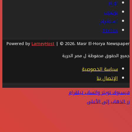
تويتر
يوتيوب
انستقرام
‫TikTok
Powered by
LameyHost
| © 2026، Masr El-Horya Newspaper
جميع الحقوق محفوظة ل مصر الحرية
سياسة الخصوصية
الإتصال بنا
فيسبوك
تويتر
واتساب
تيلقرام
زر الذهاب إلى الأعلى