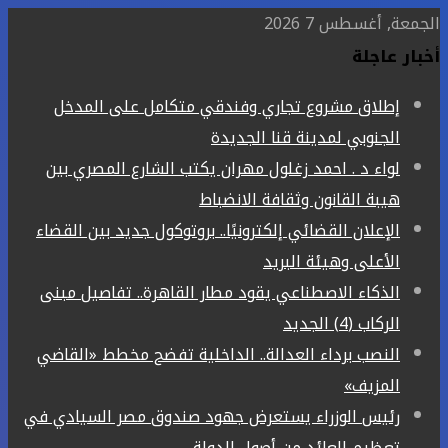
الجمعة, أغسطس 7 2026
أخبار عاجلة
إطلاق مشروع تجاري وفندقي متكامل على المدخل
الجنوبي لمدينة قنا الجديدة
لواء د . احمد زغلول مهران يكتب الشارع المصري بين
هيبة القانون وثقافة الانضباط
الإعلان القضائي إلكترونيًا.. بروتوكول جديد بين القضاء
الأعلى وهيئة البريد
الذكاء الاصطناعي يقود مطار القاهرة.. تفاصيل مبنى
الركاب (4) الجديد
النصب برداء العدالة.. الداخلية تفضح مخطط «القاضي
المزيف»
رئيس الوزراء يستعرض جهود صندوق مصر السيادي في
تعظيم العائد من أصول الدولة