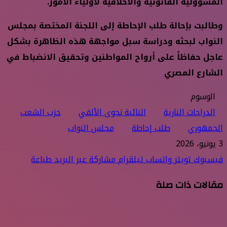
المسؤولية القانونية والأخلاقية لأولياء الأمور.
وطالبت بإحالة طلب الإحاطة إلى اللجنة المختصة بمجلس
النواب لبحثه ودراسة سبل مواجهة هذه الظاهرة بشكل
عاجل حفاظاً على أرواح المواطنين وتحقيق الانضباط في
الشارع المصري
الوسوم
الدراجات النارية
النائبة نجوى الألفي
حزب الشعب
الجمهوري
طلب إحاطة
مجلس النواب
3 يونيو، 2026
فيسبوك
تويتر
واتساب
تيلقرام
مشاركة عبر البريد
طباعة
مقالات ذات صلة