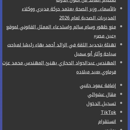
بالأسماء.. وزير الصحة يعتمد حركة مديري ووكلاء
المديريات الصحية لعام 2026
منع ظهور وسام سالم واستدعاء الممثل القانوني لموقع
«عين مصر»
تهنئة بتجديد الثقة في الرائد أحمد بهاء رئيسًا لمباحث
سياحة وآثار أبو سمبل
المهندس عبدالجواد الحجازي يهنئ المهندس محمد عزت
فرماوي بعيد ميلاده
إضافة عمود جانبي
مقال عشوائي
تسجيل الدخول
‫TikTok
انستقرام