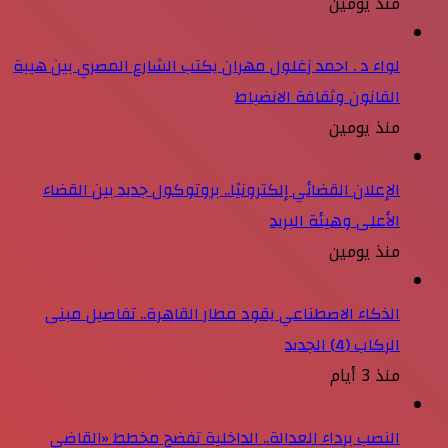
منذ يومين
لواء د . احمد زغلول مهران يكتب الشارع المصري بين هيبة
القانون وثقافة الانضباط
منذ يومين
الإعلان القضائي إلكترونيًا.. بروتوكول جديد بين القضاء
الأعلى وهيئة البريد
منذ يومين
الذكاء الاصطناعي يقود مطار القاهرة.. تفاصيل مبنى
الركاب (4) الجديد
منذ 3 أيام
النصب برداء العدالة.. الداخلية تفضح مخطط «القاضي