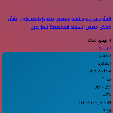
النائب علي عبدالقادر يتقدم بطلب إحاطة عاجل بشأن
خفض حصص السماد المخصصة للمزارعين
4 يونيو، 2026
اترك رد
الطقس
القاهرة
سماء صافية
℃
25
38º - 25º
47%
2.49 كيلومتر/ساعة
℃
38