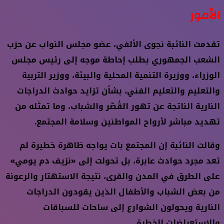
الأمور
تقدمت النائبة نجوى الألفي، عضو مجلس النواب عن حزب
الشعب الجمهوري بطلب إحاطة موجه إلى رئيس مجلس
الوزراء، ووزيرة التنمية المحلية والبيئة، ووزير التربية
والتعليم والتعليم الفني، بشأن تزايد حوادث الدراجات
النارية الناتجة عن تهور القُصّر والشباب، وما تمثله من
تهديد مباشر لأرواح المواطنين وسلامة المجتمع.
وقالت النائبة إن المجتمع بات يواجه ظاهرة خطيرة لم
تعد مجرد حوادث عابرة، بل تحولت إلى «نزيف دم يومي»
على الطرق في المدن والقرى، نتيجة الاستهتار والرعونة
من بعض الشباب والأطفال الذين يقودون الدراجات
النارية ويحولون الشوارع إلى ساحات للسباقات
والاستعراضات الخطرة.