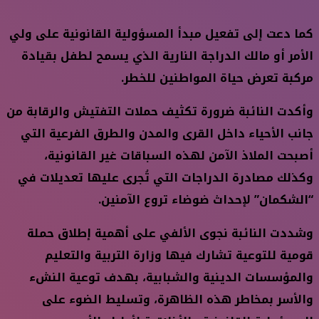
كما دعت إلى تفعيل مبدأ المسؤولية القانونية على ولي
الأمر أو مالك الدراجة النارية الذي يسمح لطفل بقيادة
مركبة تعرض حياة المواطنين للخطر.
وأكدت النائبة ضرورة تكثيف حملات التفتيش والرقابة من
جانب الأحياء داخل القرى والمدن والطرق الفرعية التي
أصبحت الملاذ الآمن لهذه السباقات غير القانونية،
وكذلك مصادرة الدراجات التي تُجرى عليها تعديلات في
“الشكمان” لإحداث ضوضاء تروع الآمنين.
وشددت النائبة نجوى الألفي على أهمية إطلاق حملة
قومية للتوعية تشارك فيها وزارة التربية والتعليم
والمؤسسات الدينية والشبابية، بهدف توعية النشء
والأسر بمخاطر هذه الظاهرة، وتسليط الضوء على