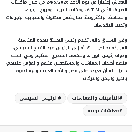
المعاش إعتباراً من يوم الأحد 24/5/2026 من خلال ماكينات
الصراف الآلي A T M، ومكاتب البريد، وفروع البنوك،
والمحافظ الإلكترونية، بما يضمن سهولة وانسيابية الإجراءات
وتجنب التكدسات.
وفي السياق ذاته، تقدم رئيس الهيئة بهذه المناسبة
المباركة بخالص التهنئة إلى الرئيس عبد الفتاح السيسي،
ودولة رئيس الوزراء، وللشعب المصري العظيم وفي القلب
منهم أصحاب المعاشات والمستحقين عنهم والمؤمن عليهم،
داعيًا الله أن يعيده على مصر والأمة العربية والإسلامية
بالخير واليمن والبركات.
التأمينات والمعاشات
الرئيس السيسى
معاشات يونيه
فيسبوك
تويتر
واتساب
تيلقرام
مشاركة عبر البريد
طباعة