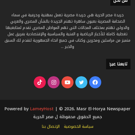
من نحن
جريدة مصر الحرية هي جريدة مصرية تعمل بمهنية وحرفية في سماء
الصحافة المصرية بعيون ساهرة تهتم الجريدة بالشأن المصري والعربي
والدولي تهتم بمختلف المجالات التي تهم المواطن المصري تقدم لمتابعيها
تغطية كاملة للأخبار الرياضية و الفنية والسياسية والإقتصادية بفريق عمل
متميز من مراسلين ومحررين وكتاب في جميع انحاء الجمهورية لنقدم لك السبق
والخبر ...
تابعنا عبر:
فيسبوك
تويتر
يوتيوب
انستقرام
‫TikTok
Powered by
LameyHost
| © 2026، Masr El-Horya Newspaper
جميع الحقوق محفوظة ل مصر الحرية
سياسة الخصوصية
الإتصال بنا