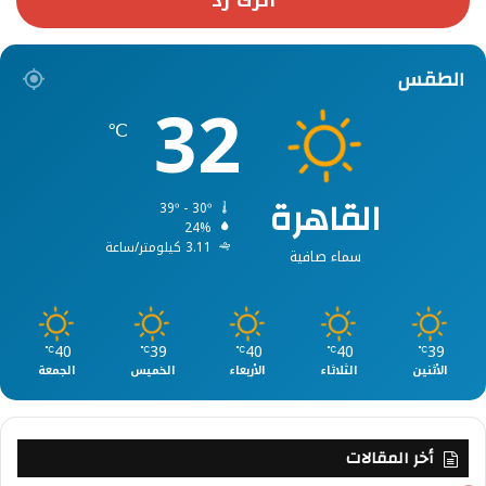
الطقس
32
℃
القاهرة
39º - 30º
24%
3.11 كيلومتر/ساعة
سماء صافية
40
39
40
40
39
℃
℃
℃
℃
℃
الأثنين
الثلاثاء
الأربعاء
الخميس
الجمعة
أخر المقالات