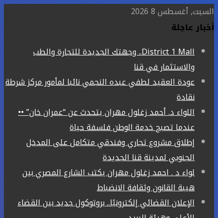
السبت, أغسطس 8 2026
أخبار عاجلة
District 1 Mall.. وجهتك الجديدة للتجارة والطب
والاستثمار في قنا
عودة العقيد لطفي عبده النجمي نائبا لمأمور مركز شرطة
نقادة
اللواء د. أحمد زغلول مهران يتحدث عن “عمران خان” ••
عندما تصبح خدمة الوطن فلسفة حياة
إطلاق مشروع تجاري وفندقي متكامل على المدخل
الجنوبي لمدينة قنا الجديدة
لواء د . احمد زغلول مهران يكتب الشارع المصري بين
هيبة القانون وثقافة الانضباط
الإعلان القضائي إلكترونيًا.. بروتوكول جديد بين القضاء
الأعلى وهيئة البريد