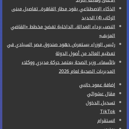
الذكاء الاصطناعي يقود مطار القاهرة.. تفاصيل مبنى
الركاب (4) الجديد
النصب برداء العدالة.. الداخلية تفضح مخطط «القاضي
المزيف»
رئيس الوزراء يستعرض جهود صندوق مصر السيادي في
تعظيم العائد من أصول الدولة
بالأسماء.. وزير الصحة يعتمد حركة مديري ووكلاء
المديريات الصحية لعام 2026
إضافة عمود جانبي
مقال عشوائي
تسجيل الدخول
‫TikTok
انستقرام