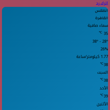
اترك رد
الطقس
القاهرة
سماء صافية
℃
35
38º - 28º
26%
1.77 كيلومتر/ساعة
℃
38
السبت
℃
38
الأحد
℃
39
الأثنين