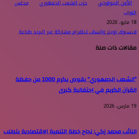
الأمن البيولوجي
حزب الشعب الجمهوري
مجلس
النواب
18 مايو، 2026
فيسبوك
تويتر
واتساب
تيلقرام
مشاركة عبر البريد
طباعة
مقالات ذات صلة
“الشعب الجمهوري” بقوص يكرم 1000 من حفظة
القرآن الكريم في احتفالية كبرى
19 مارس، 2026
النائب محمد زكي: نجاح خطة التنمية الاقتصادية يتطلب