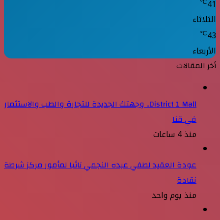
℃
41
الثلاثاء
℃
43
الأربعاء
أخر المقالات
District 1 Mall.. وجهتك الجديدة للتجارة والطب والاستثمار
في قنا
منذ 4 ساعات
عودة العقيد لطفي عبده النجمي نائبا لمأمور مركز شرطة
نقادة
منذ يوم واحد