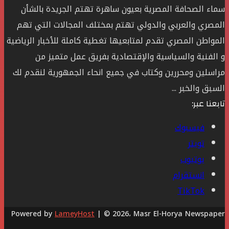
سماء الصحافة المصرية بعيون ساهرة تهتم الجريدة بالشأن
المصري والعربي والدولي تهتم بمختلف المجالات التي تهم
المواطن المصري تقدم لمتابعيها تغطية كاملة للأخبار الرياضية
و الفنية والسياسية والإقتصادية بفريق عمل متميز من
مراسلين ومحررين وكتاب في جميع انحاء الجمهورية لنقدم لك
السبق والخبر ...
تابعنا عبر:
فيسبوك
تويتر
يوتيوب
انستقرام
‫TikTok
Powered by
LameyHost
| © 2026، Masr El-Horya Newspaper