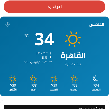
اترك رد
الطقس
34
℃
القاهرة
34º - 29º
28%
8.25 كيلومتر/ساعة
سماء صافية
39
38
39
38
34
℃
℃
℃
℃
℃
الخميس
الجمعة
السبت
الأحد
الأثنين