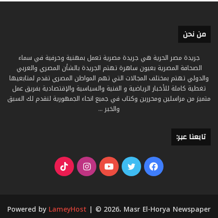
من نحن
جريدة مصر الحرية هي جريدة مصرية تعمل بمهنية وحرفية في سماء
الصحافة المصرية بعيون ساهرة تهتم الجريدة بالشأن المصري والعربي
والدولي تهتم بمختلف المجالات التي تهم المواطن المصري تقدم لمتابعيها
تغطية كاملة للأخبار الرياضية و الفنية والسياسية والإقتصادية بفريق عمل
متميز من مراسلين ومحررين وكتاب في جميع انحاء الجمهورية لنقدم لك السبق
والخبر ...
تابعنا عبر:
فيسبوك
تويتر
يوتيوب
انستقرام
‫TikTok
Powered by
LameyHost
| © 2026، Masr El-Horya Newspaper