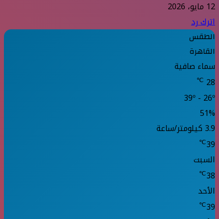
12 مايو، 2026
اترك رد
الطقس
القاهرة
سماء صافية
℃
28
39º - 26º
51%
3.9 كيلومتر/ساعة
℃
39
السبت
℃
38
الأحد
℃
39