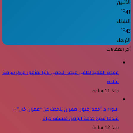
الأثنين
℃
41
الثلاثاء
℃
43
الأربعاء
أخر المقالات
عودة العقيد لطفي عبده النجمي نائبا لمأمور مركز شرطة
نقادة
منذ 11 ساعة
اللواء د. أحمد زغلول مهران يتحدث عن “عمران خان” ••
عندما تصبح خدمة الوطن فلسفة حياة
منذ 12 ساعة