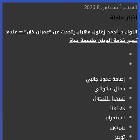
السبت, أغسطس 8 2026
أخبار عاجلة
اللواء د. أحمد زغلول مهران يتحدث عن “عمران خان” •• عندما
تصبح خدمة الوطن فلسفة حياة
إضافة عمود جانبي
مقال عشوائي
تسجيل الدخول
‫TikTok
انستقرام
يوتيوب
تويتر