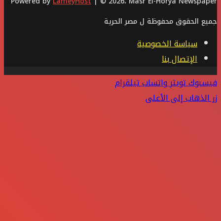
Powered by
LameyHost
| © 2026، Masr El-Horya Newspaper
جميع الحقوق محفوظة ل مصر الحرية
سياسة الخصوصية
الإتصال بنا
فيسبوك
تويتر
واتساب
تيلقرام
زر الذهاب إلى الأعلى