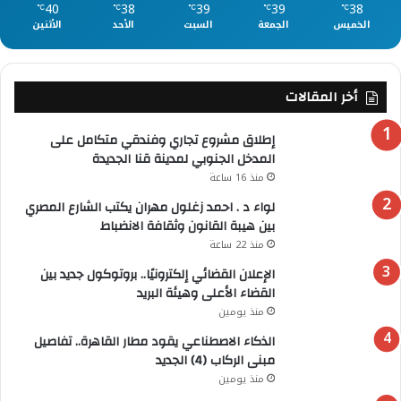
40
38
39
39
38
℃
℃
℃
℃
℃
الخميس
الجمعة
السبت
الأحد
الأثنين
أخر المقالات
إطلاق مشروع تجاري وفندقي متكامل على
المدخل الجنوبي لمدينة قنا الجديدة
منذ 16 ساعة
لواء د . احمد زغلول مهران يكتب الشارع المصري
بين هيبة القانون وثقافة الانضباط
منذ 22 ساعة
الإعلان القضائي إلكترونيًا.. بروتوكول جديد بين
القضاء الأعلى وهيئة البريد
منذ يومين
الذكاء الاصطناعي يقود مطار القاهرة.. تفاصيل
مبنى الركاب (4) الجديد
منذ يومين