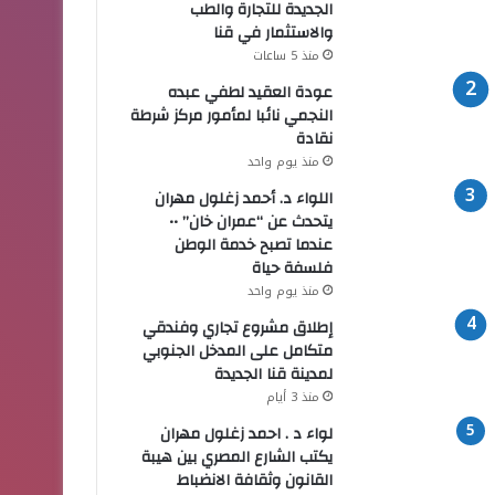
الجديدة للتجارة والطب
والاستثمار في قنا
منذ 5 ساعات
عودة العقيد لطفي عبده
النجمي نائبا لمأمور مركز شرطة
نقادة
منذ يوم واحد
اللواء د. أحمد زغلول مهران
يتحدث عن “عمران خان” ••
عندما تصبح خدمة الوطن
فلسفة حياة
منذ يوم واحد
إطلاق مشروع تجاري وفندقي
متكامل على المدخل الجنوبي
لمدينة قنا الجديدة
منذ 3 أيام
لواء د . احمد زغلول مهران
يكتب الشارع المصري بين هيبة
القانون وثقافة الانضباط