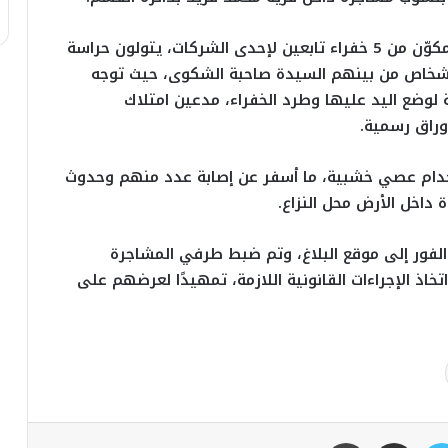
وأضاف البيان أن المشاجرة وقعت بين طرف أول مكوّن من 5 خفراء تابعين لإحدى الشركات، يتولون حراسة
ة أرض مملوكة للشركة، وطرف ثانٍ يضم 9 أشخاص من بينهم السيدة صاحبة الشكوى، حيث توجه
 لوضع اليد عليها وطرد الخفراء، مدعين امتلاك
وراق رسمية.
خدام عصي خشبية، ما أسفر عن إصابة عدد منهم وحدوث
 داخل الأرض محل النزاع.
 الفور إلى موقع البلاغ، وتم ضبط طرفي المشاجرة
ذ الإجراءات القانونية اللازمة، تمهيدًا لعرضهم على
تويتر
مشاركة عبر البريد
طباعة