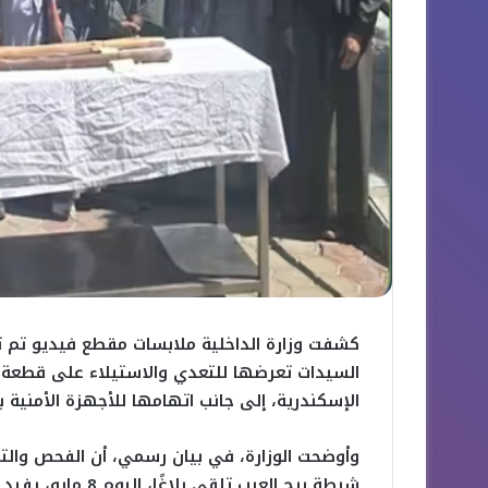
كشفت وزارة الداخلية ملابسات مقطع فيديو تم تد
السيدات تعرضها للتعدي والاستيلاء على قطعة 
الإسكندرية، إلى جانب اتهامها للأجهزة الأمنية با
وأوضحت الوزارة، في بيان رسمي، أن الفحص والتح
شرطة برج العرب تلقى بلاغًا، اليوم 8 مايو، يفيد بنشوب مشاجرة داخل قرية محمد فريد بدائرة القسم.