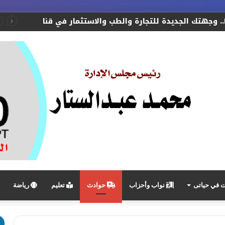
طفي عبده النجمي نائبا لمأمور مركز شرطة نقادة
في حياتى
نواب وأحزاب
حوادث
تعليم
رياضة