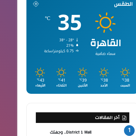
الطقس
35
℃
القاهرة
38º - 28º
21%
0.75 كيلومتر/ساعة
سماء صافية
43
41
39
38
38
℃
℃
℃
℃
℃
السبت
الأحد
الأثنين
الثلاثاء
الأربعاء
أخر المقالات
District 1 Mall.. وجهتك