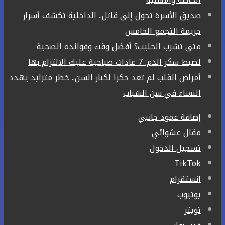
صديق الأسرة تحول إلى قاتل.. الداخلية تكشف أسرار
جريمة التجمع الخامس
متى تشرب الحليب؟ أفضل وقت وفوائده الصحية
لضبط سكر الدم: 7 عادات صباحية عليك الالتزام بها
أمراض القلب لم تعد حكرا لكبار السن.. خطر متزايد يهدد
النساء في سن الشباب
إضافة عمود جانبي
مقال عشوائي
تسجيل الدخول
‫TikTok
انستقرام
يوتيوب
تويتر