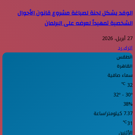
الوفد يشكل لجنة لصياغة مشروع قانون الأحوال
الشخصية تمهيداً لعرضه على البرلمان
27 أبريل، 2026
اترك رد
الطقس
القاهرة
سماء صافية
℃
32
32º - 30º
38%
7.37 كيلومتر/ساعة
℃
31
الأثنين