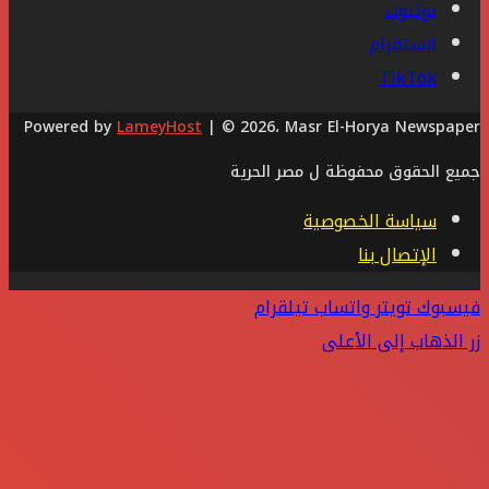
يوتيوب
انستقرام
‫TikTok
Powered by
LameyHost
| © 2026، Masr El-Horya Newspaper
جميع الحقوق محفوظة ل مصر الحرية
سياسة الخصوصية
الإتصال بنا
فيسبوك
تويتر
واتساب
تيلقرام
زر الذهاب إلى الأعلى