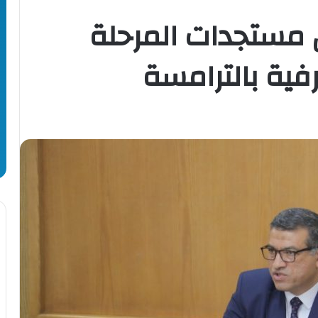
مستجدات المرحلة
فية بالترامسة