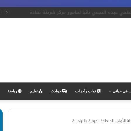
اللواء د. أحمد زغلول مهران يتحدث عن “عمران خان” •• عندما تصبح خدمة الوطن فلسفة حياة
في حياتى
نواب وأحزاب
حوادث
تعليم
رياضة
الأولى للمنطقة الحرفية بالترامسة