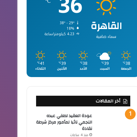
36
℃
القاهرة
38º - 29º
18%
4.23 كيلومتر/ساعة
سماء صافية
41
39
38
39
38
℃
℃
℃
℃
℃
الجمعة
السبت
الأحد
الأثنين
الثلاثاء
أخر المقالات
عودة العقيد لطفي عبده
النجمي نائبا لمأمور مركز شرطة
نقادة
منذ 4 ساعات