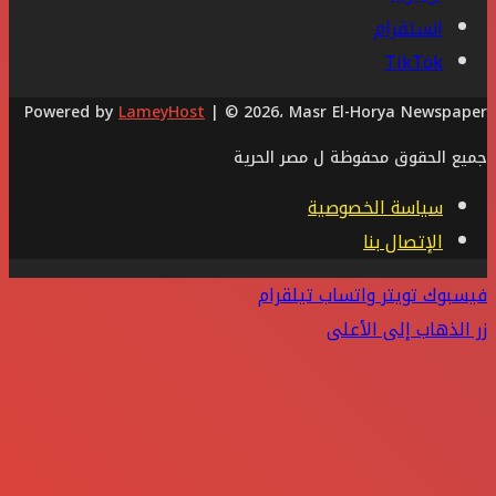
انستقرام
‫TikTok
Powered by
LameyHost
| © 2026، Masr El-Horya Newspaper
جميع الحقوق محفوظة ل مصر الحرية
سياسة الخصوصية
الإتصال بنا
فيسبوك
تويتر
واتساب
تيلقرام
زر الذهاب إلى الأعلى