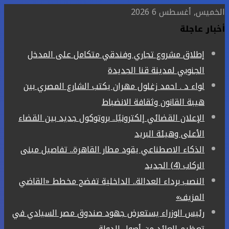
الخميس, أغسطس 6 2026
أخبار عاجلة
إطلاق مشروع تجاري وفندقي متكامل على المدخل
الجنوبي لمدينة قنا الجديدة
لواء د . احمد زغلول مهران يكتب الشارع المصري بين
هيبة القانون وثقافة الانضباط
الإعلان القضائي إلكترونيًا.. بروتوكول جديد بين القضاء
الأعلى وهيئة البريد
الذكاء الاصطناعي يقود مطار القاهرة.. تفاصيل مبنى
الركاب (4) الجديد
النصب برداء العدالة.. الداخلية تفضح مخطط «القاضي
المزيف»
رئيس الوزراء يستعرض جهود صندوق مصر السيادي في
تعظيم العائد من أصول الدولة