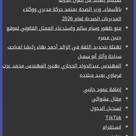
بالأسماء.. وزير الصحة يعتمد حركة مديري ووكلاء
المديريات الصحية لعام 2026
منع ظهور وسام سالم واستدعاء الممثل القانوني لموقع
«عين مصر»
تهنئة بتجديد الثقة في الرائد أحمد بهاء رئيسًا لمباحث
سياحة وآثار أبو سمبل
المهندس عبدالجواد الحجازي يهنئ المهندس محمد عزت
فرماوي بعيد ميلاده
إضافة عمود جانبي
مقال عشوائي
تسجيل الدخول
‫TikTok
انستقرام