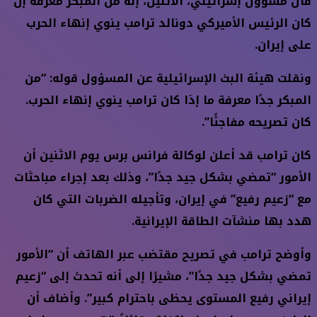
قال مسؤول إسرائيلي، الاثنين، إنه من المبكر معرفة إن
كان الرئيس الأميركي دونالد ترامب ينوي إنهاء الحرب
على إيران.
ونقلت هيئة البث الإسرائيلية عن المسؤول قوله: “من
المبكر جدًا معرفة ما إذا كان ترامب ينوي إنهاء الحرب.
كان تصريحه مفاجئًا”.
كان ترامب قد أعلن لوكالة فرانس برس يوم الاثنين أن
الأمور “تمضي بشكل جيد جدًا”، وذلك بعد إجراء مباحثات
مع “زعيم رفيع” في إيران، وتأجيله الضربات التي كان
هدد بها منشآت الطاقة الإيرانية.
وأوضح ترامب في تصريح مقتضب عبر الهاتف أن “الأمور
تمضي بشكل جيد جدًا”، مشيرًا إلى أنه تحدث إلى “زعيم
إيراني رفيع المستوى يحظى باحترام كبير”. وأضاف أن