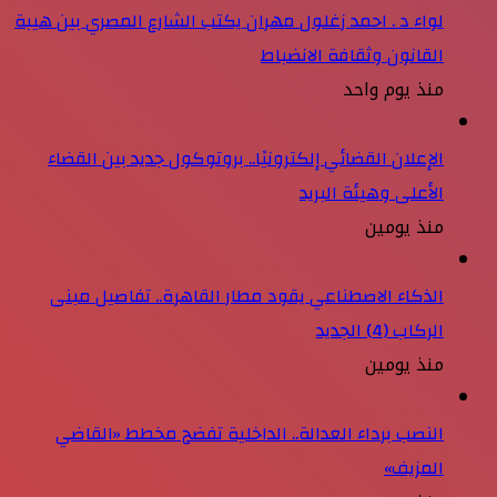
لواء د . احمد زغلول مهران يكتب الشارع المصري بين هيبة
القانون وثقافة الانضباط
منذ يوم واحد
الإعلان القضائي إلكترونيًا.. بروتوكول جديد بين القضاء
الأعلى وهيئة البريد
منذ يومين
الذكاء الاصطناعي يقود مطار القاهرة.. تفاصيل مبنى
الركاب (4) الجديد
منذ يومين
النصب برداء العدالة.. الداخلية تفضح مخطط «القاضي
المزيف»