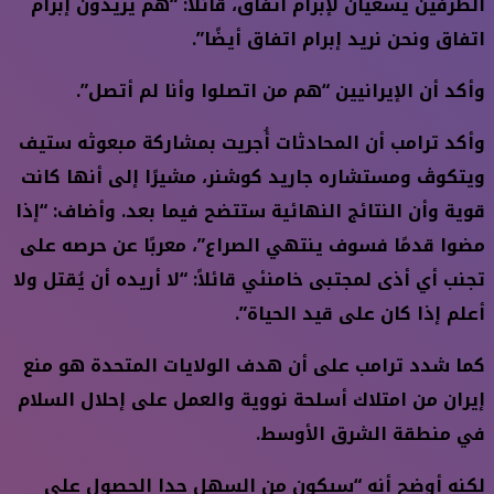
الطرفين يسعيان لإبرام اتفاق، قائلاً: “هم يريدون إبرام
اتفاق ونحن نريد إبرام اتفاق أيضًا”.
وأكد أن الإيرانيين “هم من اتصلوا وأنا لم أتصل”.
وأكد ترامب أن المحادثات أُجريت بمشاركة مبعوثه ستيف
ويتكوڤ ومستشاره جاريد كوشنر، مشيرًا إلى أنها كانت
قوية وأن النتائج النهائية ستتضح فيما بعد. وأضاف: “إذا
مضوا قدمًا فسوف ينتهي الصراع”، معربًا عن حرصه على
تجنب أي أذى لمجتبى خامنئي قائلاً: “لا أريده أن يُقتل ولا
أعلم إذا كان على قيد الحياة”.
كما شدد ترامب على أن هدف الولايات المتحدة هو منع
إيران من امتلاك أسلحة نووية والعمل على إحلال السلام
في منطقة الشرق الأوسط.
لكنه أوضح أنه “سيكون من السهل جدا الحصول على