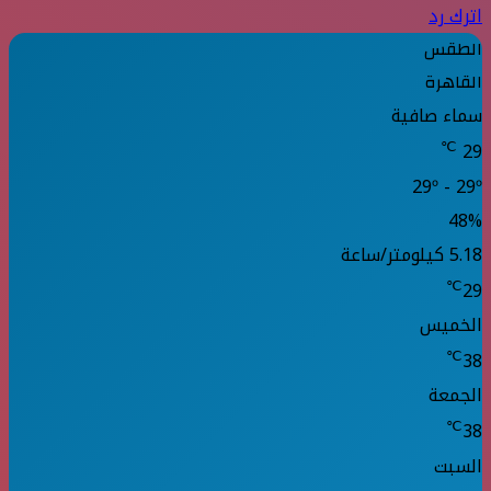
اترك رد
الطقس
القاهرة
سماء صافية
℃
29
29º - 29º
48%
5.18 كيلومتر/ساعة
℃
29
الخميس
℃
38
الجمعة
℃
38
السبت