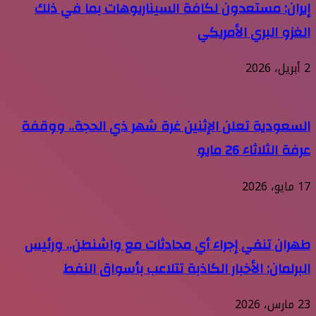
إيران: مستعدون لكافة السيناريوهات بما في ذلك
الغزو البري الأمريكي
2 أبريل، 2026
السعودية تعلن الإثنين غرة شهر ذي الحجة.. ووقفة
عرفة الثلاثاء 26 مايو
17 مايو، 2026
طهران تنفي إجراء أي محادثات مع واشنطن.. ورئيس
البرلمان: الأخبار الكاذبة تتلاعب بأسواق النفط
23 مارس، 2026