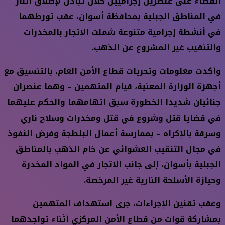
القضاء على عنصرين إجراميين خلال تبادل لإطلاق النار
في المناطق الجبلية بمحافظة أسوان، عقب تورطهما
في أنشطة إجرامية متنوعة شملت الاتجار بالمخدرات
والتنقيب غير المشروع عن الذهب.
وأكدت معلومات وتحريات قطاع الأمن العام، بالتنسيق مع
أجهزة الوزارة المعنية، قيام المتهمين – وهما عنصران
جنائيان شديدا الخطورة سبق اتهامهما والحكم عليهما
في قضايا قتل وشروع في قتل ومخدرات وسلاح ناري
وسرقة بالإكراه – بممارسة أعمال البلطجة وفرض النفوذ
في مجال التنقيب العشوائي عن خام الذهب بالمناطق
الجبلية بأسوان، إلى جانب الاتجار في المواد المخدرة
وحيازة الأسلحة النارية غير المرخصة.
وعقب تقنين الإجراءات، جرى استهداف المتهمين
بمشاركة قوات من قطاع الأمن المركزي أثناء تواجدهما