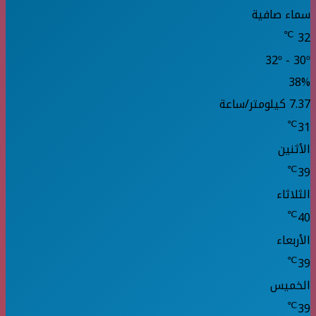
سماء صافية
℃
32
32º - 30º
38%
7.37 كيلومتر/ساعة
℃
31
الأثنين
℃
39
الثلاثاء
℃
40
الأربعاء
℃
39
الخميس
℃
39