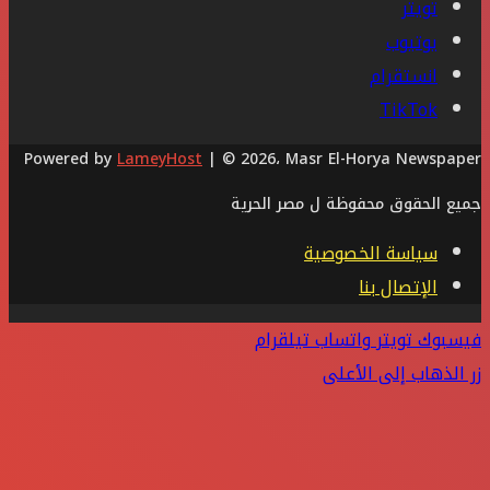
تويتر
يوتيوب
انستقرام
‫TikTok
Powered by
LameyHost
| © 2026، Masr El-Horya Newspaper
جميع الحقوق محفوظة ل مصر الحرية
سياسة الخصوصية
الإتصال بنا
فيسبوك
تويتر
واتساب
تيلقرام
زر الذهاب إلى الأعلى