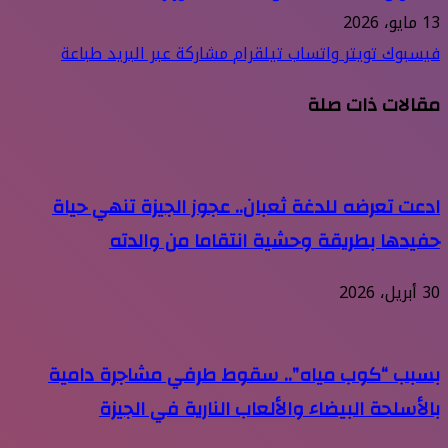
13 مايو، 2026
فيسبوك
تويتر
واتساب
تيلقرام
مشاركة عبر البريد
طباعة
مقالات ذات صلة
ادعت تعرضه للدغة ثعبان.. عجوز الجيزة تنهي حياة
حفيدها بطريقة وحشية انتقاما من والدته
30 أبريل، 2026
بسبب “كوب مياه”.. سقوط طرفي مشاجرة دامية
بالأسلحة البيضاء والألعاب النارية في الجيزة