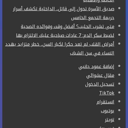
صديق الأسرة تحول إلى قاتل.. الداخلية تكشف أسرار
جريمة التجمع الخامس
متى تشرب الحليب؟ أفضل وقت وفوائده الصحية
لضبط سكر الدم: 7 عادات صباحية عليك الالتزام بها
أمراض القلب لم تعد حكرا لكبار السن.. خطر متزايد يهدد
النساء في سن الشباب
إضافة عمود جانبي
مقال عشوائي
تسجيل الدخول
‫TikTok
انستقرام
يوتيوب
تويتر