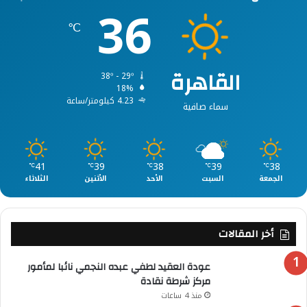
36
℃
القاهرة
38º - 29º
18%
4.23 كيلومتر/ساعة
سماء صافية
41
39
38
39
38
℃
℃
℃
℃
℃
الجمعة
السبت
الأحد
الأثنين
الثلاثاء
أخر المقالات
عودة العقيد لطفي عبده النجمي نائبا لمأمور
مركز شرطة نقادة
منذ 4 ساعات