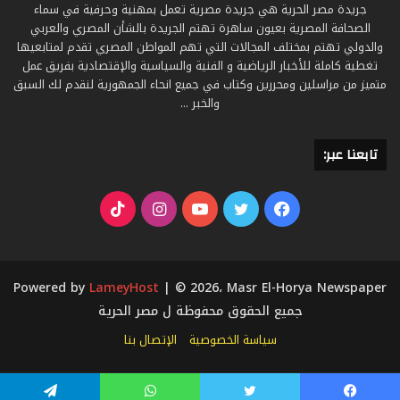
جريدة مصر الحرية هي جريدة مصرية تعمل بمهنية وحرفية في سماء
الصحافة المصرية بعيون ساهرة تهتم الجريدة بالشأن المصري والعربي
والدولي تهتم بمختلف المجالات التي تهم المواطن المصري تقدم لمتابعيها
تغطية كاملة للأخبار الرياضية و الفنية والسياسية والإقتصادية بفريق عمل
متميز من مراسلين ومحررين وكتاب في جميع انحاء الجمهورية لنقدم لك السبق
والخبر ...
تابعنا عبر:
فيسبوك
تويتر
يوتيوب
انستقرام
‫TikTok
Powered by
LameyHost
| © 2026، Masr El-Horya Newspaper
جميع الحقوق محفوظة ل مصر الحرية
سياسة الخصوصية
الإتصال بنا