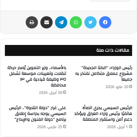
فيسبوك
تويتر
واتساب
تيلقرام
مشاركة عبر البريد
طباعة
مقالات ذات صلة
رئيس الوزراء: “الدلتا الجديدة”
بالأسماء.. وزير التموين يُصدر حركة
مشروع عملاق متكامل نفتخر به
تنقلات وتعيينات موسعة تشمل
جميعاً
٣٥ وظيفة قيادية في ١٣
محافظة
20 مايو، 2026
30 أبريل، 2026
الرئيس السيسي يجري اتصالًا
على غرار “دولة التلاوة”.. الرئيس
هاتفيًا برئيس وزراء العراق ويؤكد
السيسي يوجه بدراسة إطلاق
دعم أمن واستقرار المنطقة
برنامج “دولة الفنون والإبداع”
1 أبريل، 2026
25 مارس، 2026