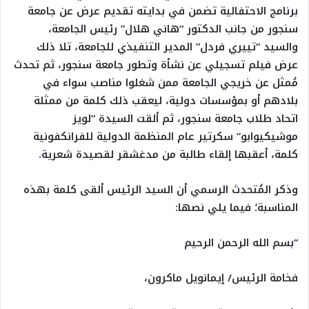
برنامج الاحتفالية تضمن في بدايته تقديم عرض عن جامعة
سنجور من جانب الدكتور “هاني هلال” رئيس الجامعة،
والسيد “تييري فردل” المدير التنفيذي للجامعة، تلا ذلك
عرض فيلم تسجيلي عن نشأة وتطور جامعة سنجور، ثم تحدث
مُمثل عن خريجي الجامعة ممن شغلوا مناصب سواء في
بلادهم أو بمؤسسات دولية، ليعقب ذلك كلمة من ممثلة
اتحاد طلاب جامعة سنجور، ثم ألقت السيدة “لويز
موشيكيوابو” سكرتير عام المنظمة الدولية للفرانكفونية
كلمة، أعقبها إلقاء طالبة من مدغشقر لقصيدة شعرية.
وذكر المُتحدث الرسمي أن السيد الرئيس ألقى كلمة بهذه
المناسبة؛ فيما يلي نصها:
“بسم الله الرحمن الرحيم
فخامة الرئيس/ إيمانويل ماكرون،