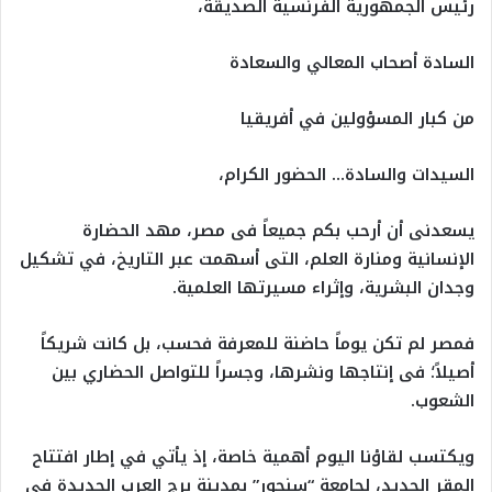
رئيس الجمهورية الفرنسية الصديقة،
‏السادة أصحاب المعالي والسعادة
‏من كبار المسؤولين في أفريقيا
السيدات والسادة… الحضور الكرام،
يسعدنى أن أرحب بكم جميعاً فى مصر، مهد الحضارة
الإنسانية ومنارة العلم، التى أسهمت عبر التاريخ، في تشكيل
وجدان البشرية، وإثراء مسيرتها العلمية.
فمصر لم تكن يوماً حاضنة للمعرفة فحسب، بل كانت شريكاً
أصيلاً؛ فى إنتاجها ونشرها، وجسراً للتواصل الحضاري بين
الشعوب.
ويكتسب لقاؤنا اليوم أهمية خاصة، إذ يأتي في إطار افتتاح
المقر الجديد، لجامعة “سنجور” بمدينة برج العرب الجديدة في