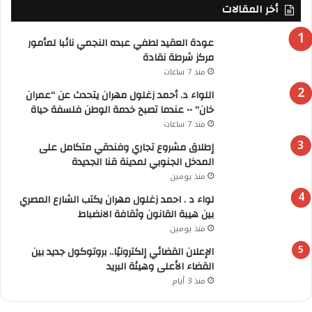
أخر المقالات
عودة العقيد لطفي عبده النجمي نائبا لمأمور
مركز شرطة نقادة
منذ 7 ساعات
اللواء د. أحمد زغلول مهران يتحدث عن “عمران
خان” •• عندما تصبح خدمة الوطن فلسفة حياة
منذ 7 ساعات
إطلاق مشروع تجاري وفندقي متكامل على
المدخل الجنوبي لمدينة قنا الجديدة
منذ يومين
لواء د . احمد زغلول مهران يكتب الشارع المصري
بين هيبة القانون وثقافة الانضباط
منذ يومين
الإعلان القضائي إلكترونيًا.. بروتوكول جديد بين
القضاء الأعلى وهيئة البريد
منذ 3 أيام