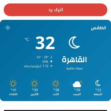
اترك رد
الطقس
32
℃
القاهرة
32º - 29º
35%
7.72 كيلومتر/ساعة
سماء صافية
41
39
38
39
32
℃
℃
℃
℃
℃
الجمعة
السبت
الأحد
الأثنين
الثلاثاء