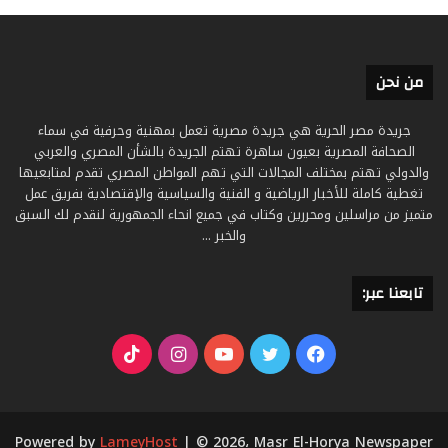
من نحن
جريدة مصر الحرية هي جريدة مصرية تعمل بمهنية وحرفية في سماء
الصحافة المصرية بعيون ساهرة تهتم الجريدة بالشأن المصري والعربي
والدولي تهتم بمختلف المجالات التي تهم المواطن المصري تقدم لمتابعيها
تغطية كاملة للأخبار الرياضية و الفنية والسياسية والإقتصادية بفريق عمل
متميز من مراسلين ومحررين وكتاب في جميع انحاء الجمهورية لنقدم لك السبق
والخبر ...
تابعنا عبر:
فيسبوك
تويتر
يوتيوب
انستقرام
‫TikTok
Powered by
LameyHost
| © 2026، Masr El-Horya Newspaper