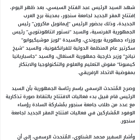
شهد السيد الرئيس عبد الفتاح السيسي، بعد ظهر اليوم،
اِفتتاح المقر الجديد لجامعة سنجور، بمدينة برج العرب
الجديدة، وذلك بحضور الرئيس “إيمانويل ماكرون” رئيس
الجمهورية الفرنسية، والسيد “نستور انتاهونتويي” رئيس
وزراء جمهورية بوروندي، والسيدة “لويز موشيكيوابو”
سكرتير عام المنظمة الدولية للفرانكفونية، والسيد “شيخ
نيانج” وزير خارجية جمهورية السنغال، والسيد “جاسباربانيا
كيمبونا” مفوض التعليم والعلوم والتكنولوجيا والابتكار
بمفوضية الاتحاد الإفريقي.
وصرح المُتحدث الرسمي باِسم رئاسة الجمهورية بأن السيد
الرئيس قام قبيل بدء فعاليات الافتتاح بالتقاط صورة تذكارية
مع عدد من طلاب جامعة سنجور بمُشاركة السادة رؤساء
الوفود المُشاركين في فعاليات افتتاح المقر الجديد لجامعة
سنجور.
وأشار السفير محمد الشناوي، المُتحدث الرسمي، إلى أن