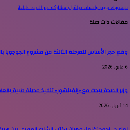
فيسبوك
تويتر
واتساب
تيلقرام
مشاركة عبر البريد
طباعة
مقالات ذات صلة
وضع حجر الأساس للمرحلة الثالثة من مشروع الجوجوبا با
6 مايو، 2026
وزير الصحة يبحث مع «إنفينشور» تنفيذ مدينة طبية بالعاصمة ال
14 أبريل، 2026
لواء د . احمد زغلول مهران يكتب الشارع المصري بين هيبة