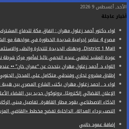
الأحد, أغسطس 9 2026
أخبار عاجلة
لواء دكتور أحمد زغلول مهران : اتفاق مكة للدفاع المشت
مصرع 4 عناصر إجرامية شديدة الخطورة في مواجهة مع الشرطة بالشرقية
District 1 Mall.. وجهتك الجديدة للتجارة والطب والاستثمار في قنا
عودة العقيد لطفي عبده النجمي نائبا لمأمور مركز شرطة ن
اللواء د. أحمد زغلول مهران يتحدث عن “عمران خان” •• عند
إطلاق مشروع تجاري وفندقي متكامل على المدخل الجنوبي ل
لواء د . احمد زغلول مهران يكتب الشارع المصري بين هيبة ا
الإعلان القضائي إلكترونيًا.. بروتوكول جديد بين القضاء الأع
الذكاء الاصطناعي يقود مطار القاهرة.. تفاصيل مبنى الركاب (4) الجد
النصب برداء العدالة.. الداخلية تفضح مخطط «القاضي المز
إضافة عمود جانبي