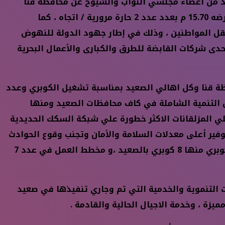
دد من أعضاء مجلسي النواب والشيوخ عن محافظة قنا
التشغيل التجريبى لكوبرى لأعلى مزلقان أبو شوشة بمحافظة قنا وفتحه أمام حركة المرور وحيث يبلغ طوله 520 متر وعرضه 15.70 م بعدد عدد 2 حارة مرورية / اتجاه ، كما
نقل المواطنين ، وذلك في إطار جهود الدولة للنهوض
حدى شركات القابضة للطرق والكبارى والأعمال البحرية
ظة قنا وكل اهالي الصعيد بمناسبة تشغيل الكوبري وعدد
ق التنمية الشاملة في كاف محافظات الصعيد ومنها
اعلي المزلقانات الاكثر خطورة علي شبكة السكك الحديدية
تلفة وتوفير أعلى معدلات السلامة والأمان وتجنب وقوع الحوادث
والمحافظة على أرواح المواطنين والتي تم الانتهاء من عدد 34 كوبري منها 18 كوبري بالصعيد وجاري تنفيذ عدد 12 كوبري منها 8 كوبري بالصعيد ،و مخطط العمل في عدد 7
التنموية والخدمية التي تم وجاري تنفيذها في صعيد
ة ، وخدمة الاجيال الحالية والقادمة .