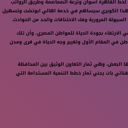
د لخط القاهرة أسوان وترعة الصماصمة وطريق الرواتب
سرعة الانجاز خاصة وان هذا الكوبري سيساهم في خدمة اهالي ابوتشت وتسهيل
لسيولة المرورية وفك الاختناقات والحد من الحوادث.
الارتقاء بجودة الحياة للمواطن المصري، وأن تلك
طن في المقام الأول وتغيير وجه الحياة في قرى ومدن
 البعض، وهي ثمار التعاون الوثيق بين المحافظة
لقنائي بات يجني ثمار خطط التنمية المستدامة التي