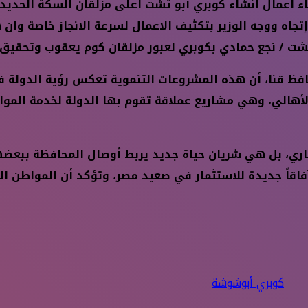
شاء اعمال انشاء كوبري أبو تشت اعلى مزلقان السكة الحدي
ن) ، وعرض 16 م بعدد 2 حارة مرورية / إتجاه ووجه الوزير بتكثيف الاعمال ل
شت / نجع حمادي بكوبري لعبور مزلقان كوم يعقوب وتحقيق ا
ظ قنا، أن هذه المشروعات التنموية تعكس رؤية الدولة في 
هالي، وهي مشاريع عملاقة تقوم بها الدولة لخدمة الموا
ي، بل هي شريان حياة جديد يربط أوصال المحافظة ببعضها
آفاقاً جديدة للاستثمار في صعيد مصر، وتؤكد أن المواطن ا
كوبري أبوشوشة