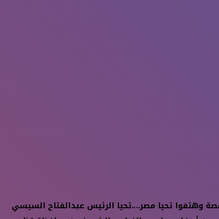
مصة وهتفوا تحيا مصر….تحيا الرئيس عبدالفتاح السيسي