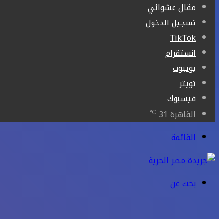
مقال عشوائي
تسجيل الدخول
‫TikTok
انستقرام
يوتيوب
تويتر
فيسبوك
℃
القاهرة
31
القائمة
بحث عن