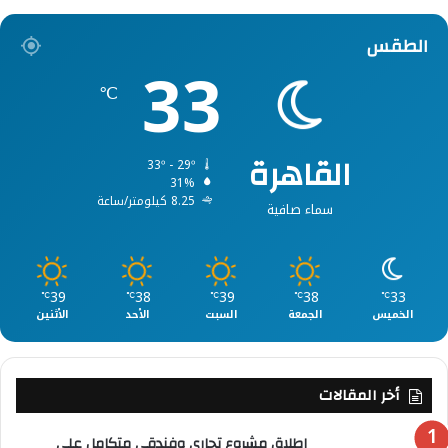
الطقس
33
℃
القاهرة
33º - 29º
31%
8.25 كيلومتر/ساعة
سماء صافية
39
38
39
38
33
℃
℃
℃
℃
℃
الخميس
الجمعة
السبت
الأحد
الأثنين
أخر المقالات
إطلاق مشروع تجاري وفندقي متكامل على