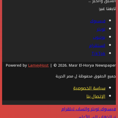
السبق والخبر ...
تابعنا عبر:
فيسبوك
تويتر
يوتيوب
انستقرام
‫TikTok
Powered by
LameyHost
| © 2026، Masr El-Horya Newspaper
جميع الحقوق محفوظة ل مصر الحرية
سياسة الخصوصية
الإتصال بنا
فيسبوك
تويتر
واتساب
تيلقرام
زر الذهاب إلى الأعلى