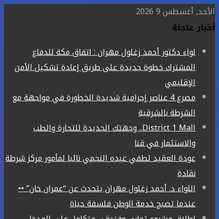
الأحد, أغسطس 9 2026
أخبار عاجلة
لواء دكتور أحمد زغلول مهران : اتفاق مكة للدفاع
المشترك خطوة جديدة على طريق إعادة تشكيل الأمن
الإقليمي
مصرع 4 عناصر إجرامية شديدة الخطورة في مواجهة مع
الشرطة بالشرقية
District 1 Mall.. وجهتك الجديدة للتجارة والطب
والاستثمار في قنا
عودة العقيد لطفي عبده النجمي نائبا لمأمور مركز شرطة
نقادة
اللواء د. أحمد زغلول مهران يتحدث عن “عمران خان” ••
عندما تصبح خدمة الوطن فلسفة حياة
إطلاق مشروع تجاري وفندقي متكامل على المدخل