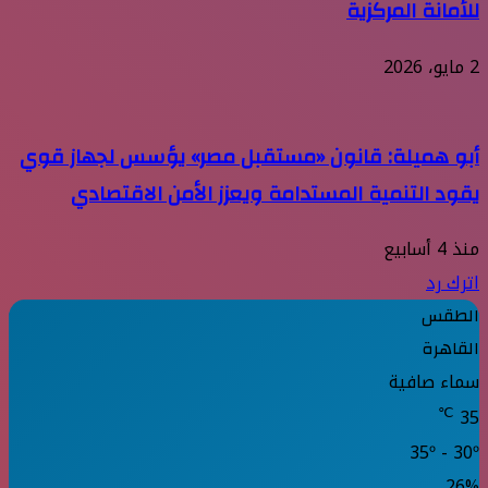
للأمانة المركزية
2 مايو، 2026
أبو هميلة: قانون «مستقبل مصر» يؤسس لجهاز قوي
يقود التنمية المستدامة ويعزز الأمن الاقتصادي
منذ 4 أسابيع
اترك رد
الطقس
القاهرة
سماء صافية
℃
35
35º - 30º
26%