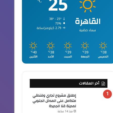
25
℃
القاهرة
38º - 25º
73%
2.79 كيلومتر/ساعة
سماء صافية
40
38
39
39
38
℃
℃
℃
℃
℃
الخميس
الجمعة
السبت
الأحد
الأثنين
أخر المقالات
إطلاق مشروع تجاري وفندقي
متكامل على المدخل الجنوبي
لمدينة قنا الجديدة
منذ 14 ساعة