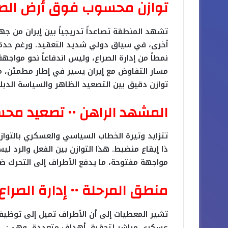
توازن محسوب فوق أرض الصر
تشهد المنطقة تصاعداً تدريجياً بين إيران من جه
أخرى، في سياق دولي شديد التعقيد. ورغم حدة 
نمطاً من إدارة الصراع، وليس اندفاعاً نحو مواج
مسار التفاوض مع إيران يسير في إطار مطمئن، م
توازن دقيق بين التصعيد الظاهر والسياسة الدبلو
المشهد الراهن •• تصعيد مح
تتزايد وتيرة الخطاب السياسي والعسكري بالتوا
ذا إيقاع منضبط. هذا التوازن بين الفعل والرد ليس
مواجهة مفتوحة، ما يدفع الأطراف إلى التحرك ض
منطق المرحلة •• إدارة الصراع
تشير المعطيات إلى أن الأطراف تميل إلى توظيف 
عسكري مباشر لتحقيق أهداف متعددة، وهي: