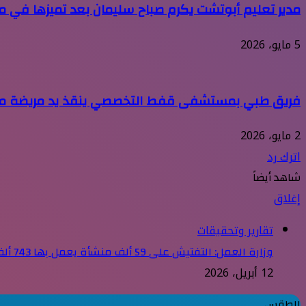
مدير تعليم أبوتشت يكرم صباح سليمان بعد تميزها في م
5 مايو، 2026
فريق طبي بمستشفى قفط التخصصي ينقذ يد مريضة من ال
2 مايو، 2026
اترك رد
شاهد أيضاً
إغلاق
تقارير وتحقيقات
وزارة العمل: التفتيش على 59 ألف منشأة يعمل بها 743 ألف عامل خلال 90 يومًا
12 أبريل، 2026
الطقس