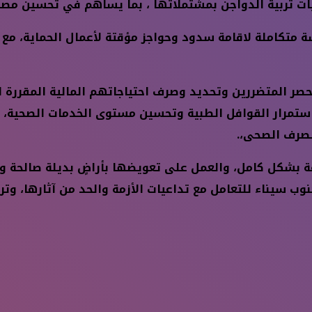
اريات تربية الدواجن بمشتملاتها ، بما يساهم في تحسين مص
اسة متكاملة لاقامة سدود وحواجز مؤقتة لأعمال الحماية، م
صر المتضررين وتحديد وصرف احتياجاتهم المالية المقررة ل
ب استمرار القوافل الطبية وتحسين مستوى الخدمات الصحية، 
لصرف الصحى،.
عة بشكل كامل، والعمل على تعويضها بأراضٍ بديلة صالحة و 
 سيناء للتعامل مع تداعيات الأزمة والحد من آثارها، وتر