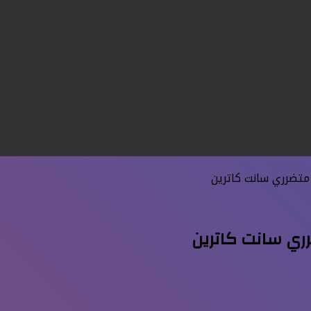
متضرري سانت كاترين
ري سانت كاترين