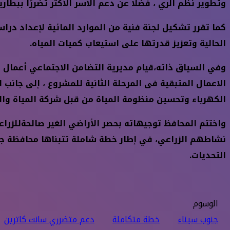
وتطوير نظم الري ، فضلًا عن دعم الأسر الأكثر تضررًا ببط
كما تقرر تشكيل لجنة فنية من الموارد المائية لإعداد در
الحالية وتعزيز قدرتها على استيعاب كميات المياه.
وفي السياق ذاته،قيام مديرية التضامن الاجتماعي أعمال ح
الاعمال المتبقية فى المرحلة الثانية للمشروع ، إلى جان
الكهرباء وتحسين منظومة المياة من قبل شركة المياة وا
واختتم المحافظ توجيهاته بحصر الأراضي الغير صالحةللزرا
نشاطهم الزراعي، في إطار خطة شاملة تتبناها محافظة جنوب
التحديات.
الوسوم
جنوب سيناء
خطة متكاملة
دعم متضرري سانت كاترين