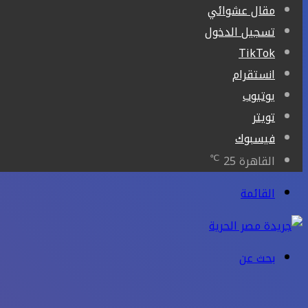
مقال عشوائي
تسجيل الدخول
‫TikTok
انستقرام
يوتيوب
تويتر
فيسبوك
℃
القاهرة
25
القائمة
بحث عن