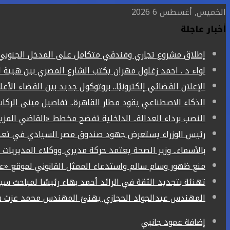
الخميس, أغسطس 6 2026
أخبار عاجلة
إطلاق مشروع تجاري وفندقي متكامل على المدخل الجنوبي ل
لواء د . احمد زغلول مهران يكتب الشارع المصري بين هيبة ا
الإعلان القضائي إلكترونيًا.. بروتوكول جديد بين القضاء الأع
الذكاء الاصطناعي يقود مطار القاهرة.. تفاصيل مبنى الركاب (4) الجد
النصب برداء العدالة.. الداخلية تفضح مخطط «القاضي المز
رئيس الوزراء يستعرض جهود صندوق مصر السيادي في تعظي
بالأسماء.. وزير الصحة يعتمد حركة مديري ووكلاء المديريات الص
منع ظهور وسام سالم واستدعاء الممثل القانوني لموقع «ع
تهنئة بتجديد الثقة في الرائد أحمد بهاء رئيسًا لمباحث سيا
المهندس عبدالجواد الحجازي يهنئ المهندس محمد عزت فر
إضافة عمود جانبي