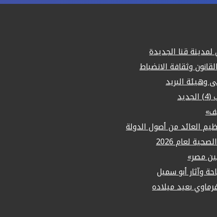
مدينة قنا الجديدة
لقانون وثقافة الانضباط
لى وهيئة البريد
يد
يف»
م العائد من أصول الدولة
حية لعام 2026
ين مصر»
حة وآثار أبو سمبل
ماوي بعيد ميلاده