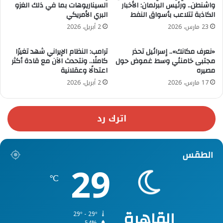
واشنطن.. ورئيس البرلمان: الأخبار
السيناريوهات بما في ذلك الغزو
الكاذبة تتلاعب بأسواق النفط
البري الأمريكي
23 مارس، 2026
2 أبريل، 2026
«نعرف مكانك».. إسرائيل تحذر
ترامب: النظام الإيراني شهد تغيرًا
مجتبى خامنئي وسط غموض حول
كاملًا.. ونتحدث الآن مع قادة أكثر
مصيره
اعتدالًا وعقلانية
17 مارس، 2026
2 أبريل، 2026
اترك رد
الطقس
29
℃
القاهرة
29º - 29º
54%