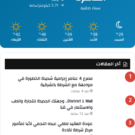
5.71 كيلومتر/ساعة
سماء صافية
42
40
39
38
29
℃
℃
℃
℃
℃
السبت
الأحد
الأثنين
الثلاثاء
الأربعاء
أخر المقالات
مصرع 4 عناصر إجرامية شديدة الخطورة في
مواجهة مع الشرطة بالشرقية
منذ 4 ساعات
District 1 Mall.. وجهتك الجديدة للتجارة والطب
والاستثمار في قنا
منذ 12 ساعة
عودة العقيد لطفي عبده النجمي نائبا لمأمور
مركز شرطة نقادة