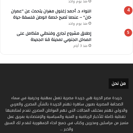
منذ يوم واحد
اللواء د. أحمد زغلول مهران يتحدث عن “عمران
خان” •• عندما تصبح خدمة الوطن فلسفة حياة
منذ يوم واحد
إطلاق مشروع تجاري وفندقي متكامل على
المدخل الجنوبي لمدينة قنا الجديدة
منذ 3 أيام
من نحن
جريدة مصر الحرية هي جريدة مصرية تعمل بمهنية وحرفية في سماء
الصحافة المصرية بعيون ساهرة تهتم الجريدة بالشأن المصري والعربي
والدولي تهتم بمختلف المجالات التي تهم المواطن المصري تقدم لمتابعيها
تغطية كاملة للأخبار الرياضية و الفنية والسياسية والإقتصادية بفريق عمل
متميز من مراسلين ومحررين وكتاب في جميع انحاء الجمهورية لنقدم لك السبق
والخبر ...