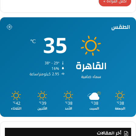
أكمل القراءة »
الطقس
35
℃
القاهرة
38º - 29º
16%
2.95 كيلومتر/ساعة
سماء صافية
42
39
38
38
38
℃
℃
℃
℃
℃
الجمعة
السبت
الأحد
الأثنين
الثلاثاء
أخر المقالات