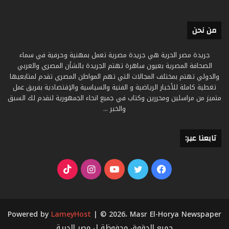
من نحن
جريدة مصر الحرية هي جريدة مصرية تعمل بمهنية وحرفية في سماء
الصحافة المصرية بعيون ساهرة تهتم الجريدة بالشأن المصري والعربي
والدولي تهتم بمختلف المجالات التي تهم المواطن المصري تقدم لمتابعيها
تغطية كاملة للأخبار الرياضية و الفنية والسياسية والإقتصادية بفريق عمل
متميز من مراسلين ومحررين وكتاب في جميع انحاء الجمهورية لنقدم لك السبق
والخبر ...
تابعنا عبر:
فيسبوك
تويتر
يوتيوب
انستقرام
‫TikTok
Powered by
LameyHost
| © 2026، Masr El-Horya Newspaper
جميع الحقوق محفوظة ل مصر الحرية