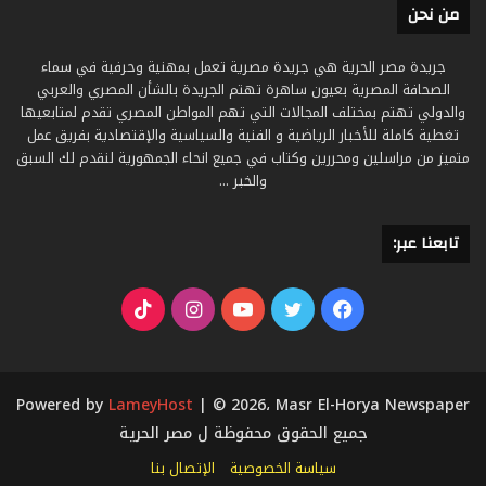
من نحن
جريدة مصر الحرية هي جريدة مصرية تعمل بمهنية وحرفية في سماء
الصحافة المصرية بعيون ساهرة تهتم الجريدة بالشأن المصري والعربي
والدولي تهتم بمختلف المجالات التي تهم المواطن المصري تقدم لمتابعيها
تغطية كاملة للأخبار الرياضية و الفنية والسياسية والإقتصادية بفريق عمل
متميز من مراسلين ومحررين وكتاب في جميع انحاء الجمهورية لنقدم لك السبق
والخبر ...
تابعنا عبر:
فيسبوك
تويتر
يوتيوب
انستقرام
‫TikTok
Powered by
LameyHost
| © 2026، Masr El-Horya Newspaper
جميع الحقوق محفوظة ل مصر الحرية
سياسة الخصوصية
الإتصال بنا