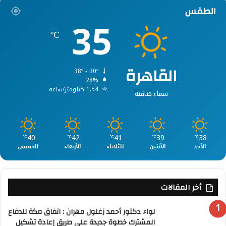
الطقس
35
℃
القاهرة
38º - 30º
28%
1.54 كيلومتر/ساعة
سماء صافية
40
42
41
39
38
℃
℃
℃
℃
℃
الأحد
الأثنين
الثلاثاء
الأربعاء
الخميس
أخر المقالات
لواء دكتور أحمد زغلول مهران : اتفاق مكة للدفاع
المشترك خطوة جديدة على طريق إعادة تشكيل