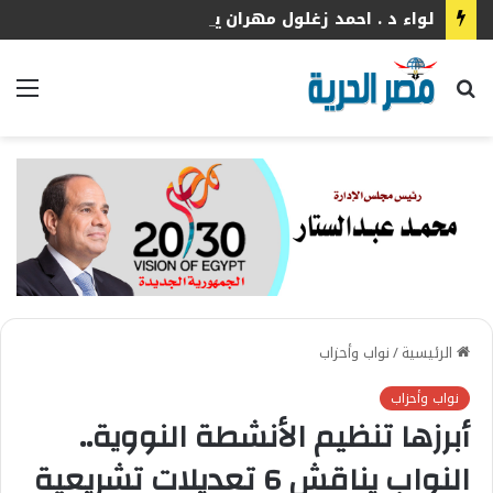
لواء د . احمد زغلول مهران يكتب الشارع المصري بين هيبة القانون وثقافة الانضباط
بحث
الق
عن
الرئيسية
/
نواب وأحزاب
نواب وأحزاب
أبرزها تنظيم الأنشطة النووية..
النواب يناقش 6 تعديلات تشريعية