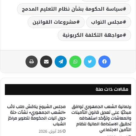
سياسة الحكومة بشأن نظام التعليم المدمج
مجلس النواب
مشروعات القوانين
مواجهة التكلفة الكربونية
فيسبوك
تويتر
واتساب
تيلقرام
مشاركة عبر البريد
طباعة
مقالات ذات صلة
برلمانية الشعب الجمهوري توافق
مجلس الشيوخ يناقش طلب نائب
مبدئيًا على تعديل قانون التأمينات
«الشعب الجمهوري» نشأت حتة
والمعاشات وتؤكد استهدافه
حول آليات الحكومة لتطوير مراكز
تحقيق الاستدامة المالية لنظام
الشباب
التأمين الاجتماعي
26 أبريل، 2026