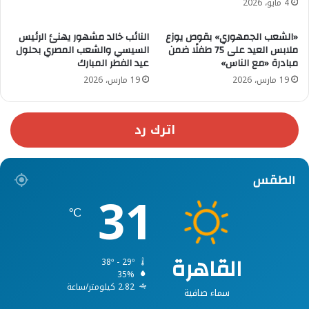
4 مايو، 2026
«الشعب الجمهوري» بقوص يوزع
النائب خالد مشهور يهنئ الرئيس
ملابس العيد على 75 طفلًا ضمن
السيسي والشعب المصري بحلول
مبادرة «مع الناس»
عيد الفطر المبارك
19 مارس، 2026
19 مارس، 2026
اترك رد
الطقس
31
℃
القاهرة
38º - 29º
35%
2.82 كيلومتر/ساعة
سماء صافية