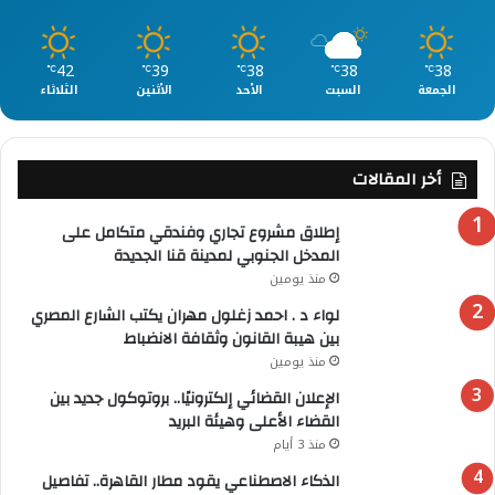
42
39
38
38
38
℃
℃
℃
℃
℃
الجمعة
السبت
الأحد
الأثنين
الثلاثاء
أخر المقالات
إطلاق مشروع تجاري وفندقي متكامل على
المدخل الجنوبي لمدينة قنا الجديدة
منذ يومين
لواء د . احمد زغلول مهران يكتب الشارع المصري
بين هيبة القانون وثقافة الانضباط
منذ يومين
الإعلان القضائي إلكترونيًا.. بروتوكول جديد بين
القضاء الأعلى وهيئة البريد
منذ 3 أيام
الذكاء الاصطناعي يقود مطار القاهرة.. تفاصيل