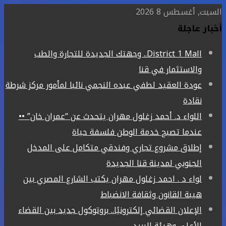
السبت, أغسطس 8 2026
أخبار عاجلة
District 1 Mall.. وجهتك الجديدة للتجارة والطب
والاستثمار في قنا
عودة العقيد لطفي عبده النجمي نائبا لمأمور مركز شرطة
نقادة
اللواء د. أحمد زغلول مهران يتحدث عن “عمران خان” ••
عندما تصبح خدمة الوطن فلسفة حياة
إطلاق مشروع تجاري وفندقي متكامل على المدخل
الجنوبي لمدينة قنا الجديدة
لواء د . احمد زغلول مهران يكتب الشارع المصري بين
هيبة القانون وثقافة الانضباط
الإعلان القضائي إلكترونيًا.. بروتوكول جديد بين القضاء
الأعلى وهيئة البريد