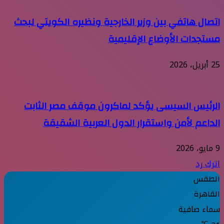
اتصال هاتفي بين وزير الخارجية ونظيره الكويتي لبحث
مستجدات الأوضاع الإقليمية
25 أبريل، 2026
الرئيس السيسى يؤكد لماكرون موقف مصر الثابت
الداعم لأمن واستقرار الدول العربية الشقيقة
9 مايو، 2026
اترك رد
الطقس
القاهرة
سماء صافية
℃