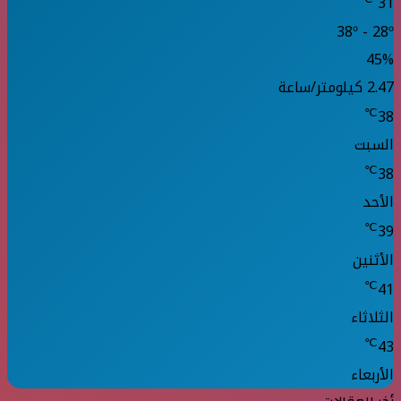
31
38º - 28º
45%
2.47 كيلومتر/ساعة
℃
38
السبت
℃
38
الأحد
℃
39
الأثنين
℃
41
الثلاثاء
℃
43
الأربعاء