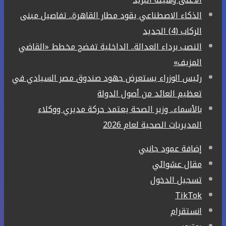
الذكاء الاصطناعي يقود مطار القاهرة.. تفاصيل مبنى
الركاب (4) الجديد
النصب برداء العدالة.. الداخلية تفضح مخطط «القاضي
المزيف»
رئيس الوزراء يستعرض جهود صندوق مصر السيادي في
تعظيم العائد من أصول الدولة
بالأسماء.. وزير الصحة يعتمد حركة مديري ووكلاء
المديريات الصحية لعام 2026
إضافة عمود جانبي
مقال عشوائي
تسجيل الدخول
‫TikTok
انستقرام