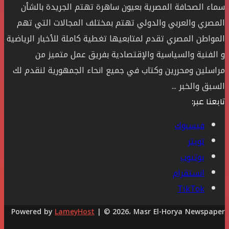
سماء الصحافة المصرية بعيون ساهرة تهتم الجريدة بالشأن
المصري والعربي والدولي تهتم بمختلف المجالات التي تهم
المواطن المصري تقدم لمتابعيها تغطية كاملة للأخبار الرياضية
و الفنية والسياسية والإقتصادية بفريق عمل متميز من
مراسلين ومحررين وكتاب في جميع انحاء الجمهورية لنقدم لك
السبق والخبر ...
تابعنا عبر:
فيسبوك
تويتر
يوتيوب
انستقرام
‫TikTok
Powered by
LameyHost
| © 2026، Masr El-Horya Newspaper