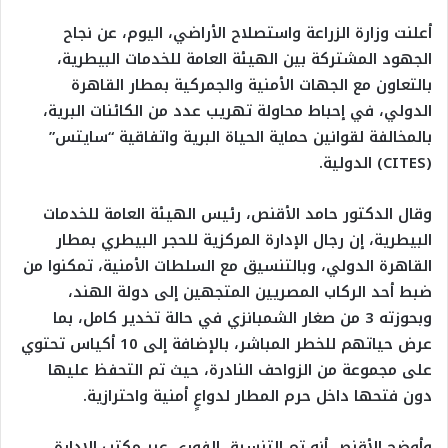
أعلنت وزارة الزراعة واستصلاح الأراضي، اليوم، عن نجاح
الجهود المشتركة بين الهيئة العامة للخدمات البيطرية،
بالتعاون مع الجهات الأمنية والجمركية بمطار القاهرة
الدولي، في إحباط محاولة تهريب عدد من الكائنات البرية،
بالمخالفة لقوانين حماية الحياة البرية واتفاقية “سايتس”
(CITES) الدولية.
وقال الدكتور حامد الأقنص، رئيس الهيئة العامة للخدمات
البيطرية، إن رجال الإدارة المركزية للحجر البيطري بمطار
القاهرة الدولي، وبالتنسيق مع السلطات الأمنية، تمكنوا من
ضبط أحد الركاب المصريين المتجهين إلى دولة الهند،
وبحوزته 3 من صغار الشمبانزي في حالة تخدير كامل، بما
عرض حياتهم للخطر المباشر، بالإضافة إلى 10 أكياس تحتوي
على مجموعة من الزواحف النادرة، حيث تم التحفظ عليها
دون فتحها داخل حرم المطار لدواعٍ أمنية واحترازية.
وأوضح الأقنص أنه تم التنسيق الفوري عبر مكتب الإدارة