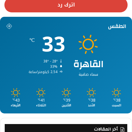
اترك رد
الطقس
33
℃
القاهرة
38º - 28º
33%
2.54 كيلومتر/ساعة
سماء صافية
43
41
39
38
38
℃
℃
℃
℃
℃
السبت
الأحد
الأثنين
الثلاثاء
الأربعاء
أخر المقالات