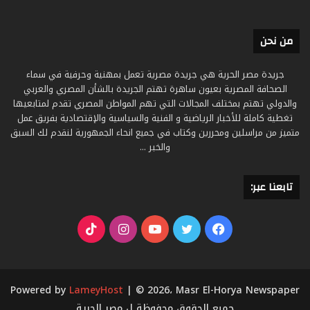
من نحن
جريدة مصر الحرية هي جريدة مصرية تعمل بمهنية وحرفية في سماء
الصحافة المصرية بعيون ساهرة تهتم الجريدة بالشأن المصري والعربي
والدولي تهتم بمختلف المجالات التي تهم المواطن المصري تقدم لمتابعيها
تغطية كاملة للأخبار الرياضية و الفنية والسياسية والإقتصادية بفريق عمل
متميز من مراسلين ومحررين وكتاب في جميع انحاء الجمهورية لنقدم لك السبق
والخبر ...
تابعنا عبر:
فيسبوك
تويتر
يوتيوب
انستقرام
‫TikTok
Powered by
LameyHost
| © 2026، Masr El-Horya Newspaper
جميع الحقوق محفوظة ل مصر الحرية