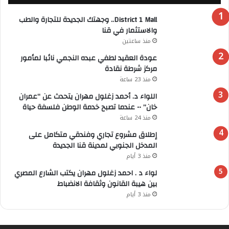
District 1 Mall.. وجهتك الجديدة للتجارة والطب
والاستثمار في قنا
منذ ساعتين
عودة العقيد لطفي عبده النجمي نائبا لمأمور
مركز شرطة نقادة
منذ 23 ساعة
اللواء د. أحمد زغلول مهران يتحدث عن “عمران
خان” •• عندما تصبح خدمة الوطن فلسفة حياة
منذ 24 ساعة
إطلاق مشروع تجاري وفندقي متكامل على
المدخل الجنوبي لمدينة قنا الجديدة
منذ 3 أيام
لواء د . احمد زغلول مهران يكتب الشارع المصري
بين هيبة القانون وثقافة الانضباط
منذ 3 أيام