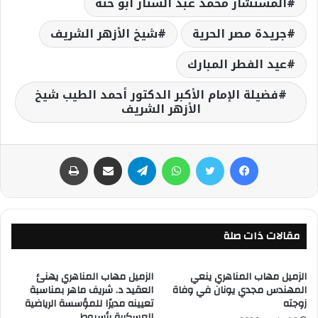
المستشار محمد عبد الستار أبو حته
جريدة مصر الحرية
شيخ الأزهر الشريف
عيد الفطر المبارك
فضيلة الإمام الأكبر الدكتور أحمد الطيب شيخ
الأزهر الشريف
فيسبوك
تويتر
واتساب
تيلقرام
مشاركة عبر البريد
طباعة
مقالات ذات صلة
الزميل مهاب المناهري ينعي
الزميل مهاب المناهري يهنئ
المهندس مجدي يونان في وفاة
العقيد د. شريف ماهر بمناسبة
زوجته
تعيينه مديرًا للمؤسسة الرياضية
العسكرية بأسيوط