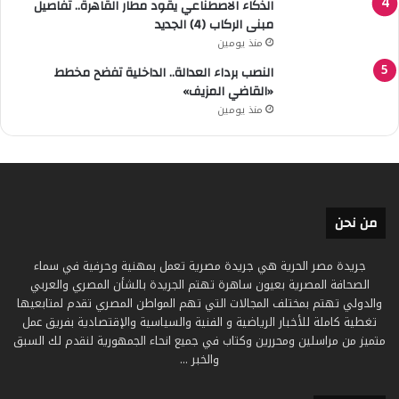
الذكاء الاصطناعي يقود مطار القاهرة.. تفاصيل
مبنى الركاب (4) الجديد
منذ يومين
النصب برداء العدالة.. الداخلية تفضح مخطط
«القاضي المزيف»
منذ يومين
من نحن
جريدة مصر الحرية هي جريدة مصرية تعمل بمهنية وحرفية في سماء
الصحافة المصرية بعيون ساهرة تهتم الجريدة بالشأن المصري والعربي
والدولي تهتم بمختلف المجالات التي تهم المواطن المصري تقدم لمتابعيها
تغطية كاملة للأخبار الرياضية و الفنية والسياسية والإقتصادية بفريق عمل
متميز من مراسلين ومحررين وكتاب في جميع انحاء الجمهورية لنقدم لك السبق
والخبر ...