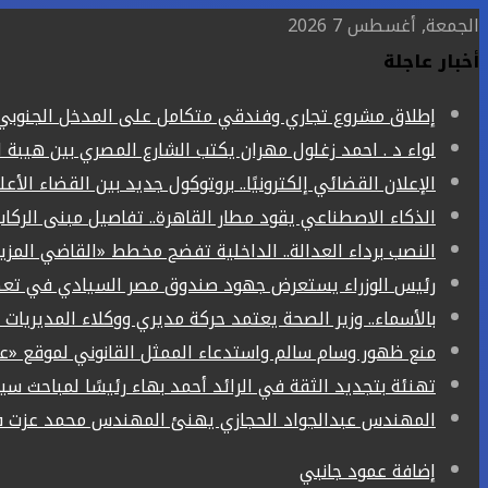
الجمعة, أغسطس 7 2026
أخبار عاجلة
إطلاق مشروع تجاري وفندقي متكامل على المدخل الجنوبي ل
لواء د . احمد زغلول مهران يكتب الشارع المصري بين هيبة ا
الإعلان القضائي إلكترونيًا.. بروتوكول جديد بين القضاء الأع
الذكاء الاصطناعي يقود مطار القاهرة.. تفاصيل مبنى الركاب (4) الجد
النصب برداء العدالة.. الداخلية تفضح مخطط «القاضي المز
رئيس الوزراء يستعرض جهود صندوق مصر السيادي في تعظي
بالأسماء.. وزير الصحة يعتمد حركة مديري ووكلاء المديريات الص
منع ظهور وسام سالم واستدعاء الممثل القانوني لموقع «ع
تهنئة بتجديد الثقة في الرائد أحمد بهاء رئيسًا لمباحث سيا
المهندس عبدالجواد الحجازي يهنئ المهندس محمد عزت فر
إضافة عمود جانبي