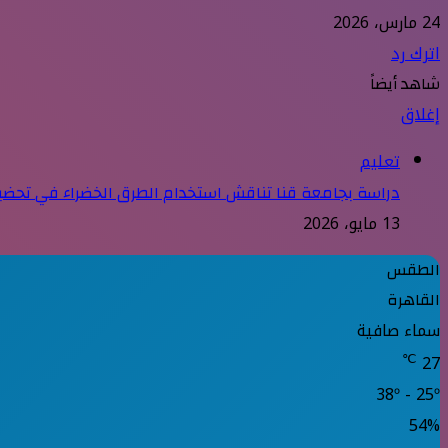
24 مارس، 2026
اترك رد
شاهد أيضاً
إغلاق
تعليم
دراسة بجامعة قنا تناقش استخدام الطرق الخضراء في تحضير 
13 مايو، 2026
الطقس
القاهرة
سماء صافية
℃
27
38º - 25º
54%