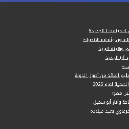
مدينة قنا الجديدة
لقانون وثقافة الانضباط
لى وهيئة البريد
يد
يف»
م العائد من أصول الدولة
حية لعام 2026
ين مصر»
حة وآثار أبو سمبل
ماوي بعيد ميلاده