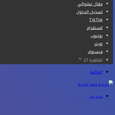
مقال عشوائي
تسجيل الدخول
‫TikTok
انستقرام
يوتيوب
تويتر
فيسبوك
℃
القاهرة
27
القائمة
بحث عن