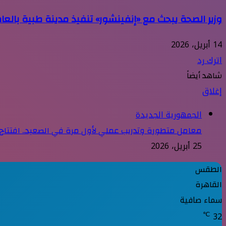
وزير الصحة يبحث مع «إنفينشور» تنفيذ مدينة طبية بالعاصمة ال
14 أبريل، 2026
اترك رد
شاهد أيضاً
إغلاق
الجمهورية الجديدة
معامل متطورة وتدريب عملي لأول مرة في الصعيد.. افتتاح
25 أبريل، 2026
الطقس
القاهرة
سماء صافية
℃
32