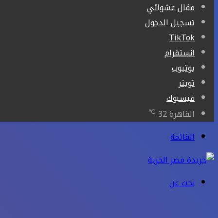
مقال عشوائي
تسجيل الدخول
‫TikTok
انستقرام
يوتيوب
تويتر
فيسبوك
℃
القاهرة
32
القائمة
بحث عن