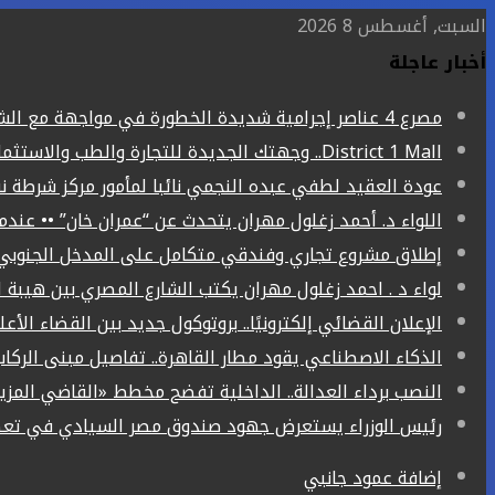
السبت, أغسطس 8 2026
أخبار عاجلة
مصرع 4 عناصر إجرامية شديدة الخطورة في مواجهة مع الشرطة بالشرقية
District 1 Mall.. وجهتك الجديدة للتجارة والطب والاستثمار في قنا
عودة العقيد لطفي عبده النجمي نائبا لمأمور مركز شرطة ن
اللواء د. أحمد زغلول مهران يتحدث عن “عمران خان” •• عند
إطلاق مشروع تجاري وفندقي متكامل على المدخل الجنوبي ل
لواء د . احمد زغلول مهران يكتب الشارع المصري بين هيبة ا
الإعلان القضائي إلكترونيًا.. بروتوكول جديد بين القضاء الأع
الذكاء الاصطناعي يقود مطار القاهرة.. تفاصيل مبنى الركاب (4) الجد
النصب برداء العدالة.. الداخلية تفضح مخطط «القاضي المز
رئيس الوزراء يستعرض جهود صندوق مصر السيادي في تعظي
إضافة عمود جانبي