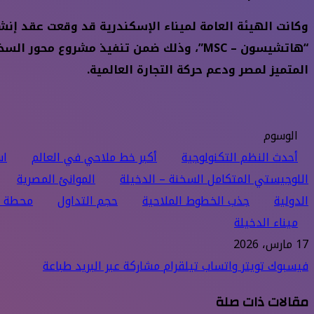
“هاتشيسون – MSC”، وذلك ضمن تنفيذ مشرو
المتميز لمصر ودعم حركة التجارة العالمية.
الوسوم
أحدث النظم التكنولوجية
أكبر خط ملاحي في العالم
اس
اللوجيستي المتكامل السخنة – الدخيلة
الموانئ المصرية
الدولية
جذب الخطوط الملاحية
حجم التداول
محطة ا
ميناء الدخيلة
17 مارس، 2026
فيسبوك
تويتر
واتساب
تيلقرام
مشاركة عبر البريد
طباعة
مقالات ذات صلة