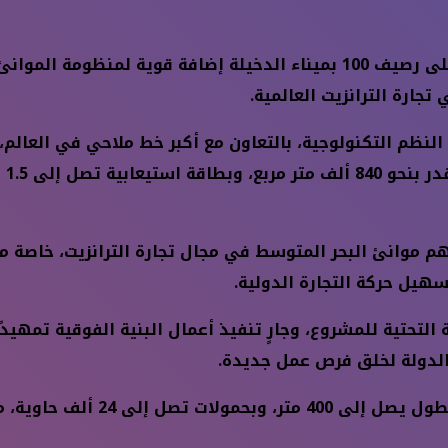
يمثل مشروع إنشاء محطة “تحيا مصر 2” متعددة الأغراض على رصيف 100 بميناء 
جارة الترانزيت العالمية.
الب
موانئ البحر المتوسط في مجال تجارة الترانزيت، خاصة مع 
هيل حركة التجارة الدولية.
 التحتية للمشروع، وجارٍ تنفيذ أعمال البنية الفوقية تمهيد
كما يتميز الرصيف بقدرته على اس