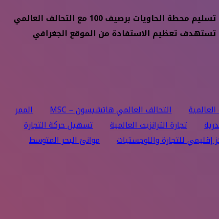
وكانت الهيئة العامة لميناء الإسكندرية قد وقعت عقد إنشاء البنية الفوقية وإدارة وتشغيل واستغلال وصيانة وإعادة تسليم محطة الحاويات برصيف 100 مع التحالف العالمي
ي خطوة تستهدف تعظيم الاستفادة من الموقع الجغرافي
 العالمية
التحالف العالمي هاتشيسون – MSC
الممر
درية
تجارة الترانزيت العالمية
تسهيل حركة التجارة
ز إقليمي للتجارة واللوجستيات
موانئ البحر المتوسط