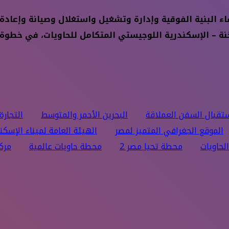
ع محور السخنة – الإسكندرية اللوجيستي المتكامل للحاويات، ف
تقبال السفن العملاقة
البحرين الأحمر والمتوسط
التجارة
الموقع الجغرافي المتميز لمصر
الهيئة العامة لميناء الإسكن
لحاويات
محطة تحيا مصر 2
محطة حاويات عالمية
مرك