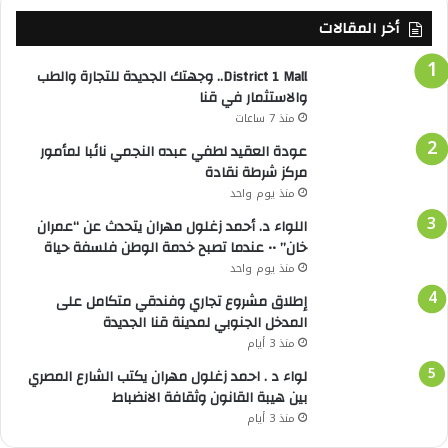
أخر المقالات
District 1 Mall.. وجهتك الجديدة للتجارة والطب
والاستثمار في قنا
منذ 7 ساعات
عودة العقيد لطفي عبده النجمي نائبا لمأمور
مركز شرطة نقادة
منذ يوم واحد
اللواء د. أحمد زغلول مهران يتحدث عن “عمران
خان” •• عندما تصبح خدمة الوطن فلسفة حياة
منذ يوم واحد
إطلاق مشروع تجاري وفندقي متكامل على
المدخل الجنوبي لمدينة قنا الجديدة
منذ 3 أيام
لواء د . احمد زغلول مهران يكتب الشارع المصري
بين هيبة القانون وثقافة الانضباط
منذ 3 أيام