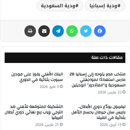
ودية إسبانيا
ودية السعودية
فيسبوك
تويتر
واتساب
تيلقرام
مشاركة عبر البريد
طباعة
مقالات ذات صلة
منتخب مصر يتوجه إلى إسبانيا 28
البنك الأهلي يفوز على مودرن
مارس استعدادًا لمواجهتي
سبورت بثنائية في الدوري
السعودية و”الماتادور” الوديتين
3 مايو، 2026
22 مارس، 2026
ليفربول يودّع دوري الأبطال..
التشكيلة المتوقعة للأهلي ضد
باريس سان جيرمان يحسم التأهل
الترجي بإياب ربع نهائي دوري أبطال
بثنائية في آنفيلد
أفريقيا
15 أبريل، 2026
21 مارس، 2026