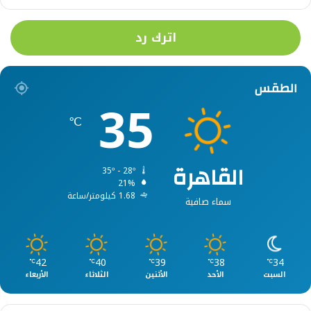
اترك رد
الطقس
35
℃
القاهرة
35º - 28º
21%
1.68 كيلومتر/ساعة
سماء صافية
42
40
39
38
34
℃
℃
℃
℃
℃
السبت
الأحد
الأثنين
الثلاثاء
الأربعاء