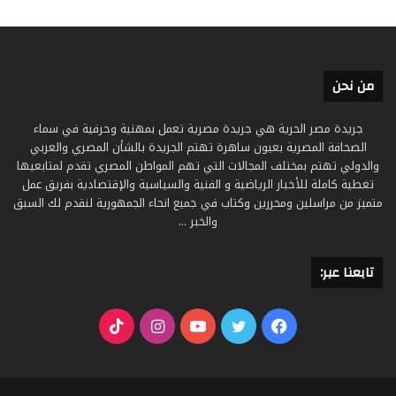
من نحن
جريدة مصر الحرية هي جريدة مصرية تعمل بمهنية وحرفية في سماء
الصحافة المصرية بعيون ساهرة تهتم الجريدة بالشأن المصري والعربي
والدولي تهتم بمختلف المجالات التي تهم المواطن المصري تقدم لمتابعيها
تغطية كاملة للأخبار الرياضية و الفنية والسياسية والإقتصادية بفريق عمل
متميز من مراسلين ومحررين وكتاب في جميع انحاء الجمهورية لنقدم لك السبق
والخبر ...
تابعنا عبر:
فيسبوك
تويتر
يوتيوب
انستقرام
‫TikTok