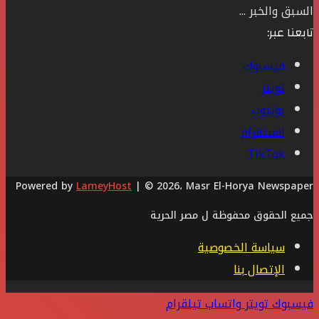
السبق والخبر ...
تابعنا عبر:
فيسبوك
تويتر
يوتيوب
انستقرام
‫TikTok
Powered by
LameyHost
| © 2026، Masr El-Horya Newspaper
جميع الحقوق محفوظة ل مصر الحرية
سياسة الخصوصية
الإتصال بنا
فيسبوك
تويتر
واتساب
تيلقرام