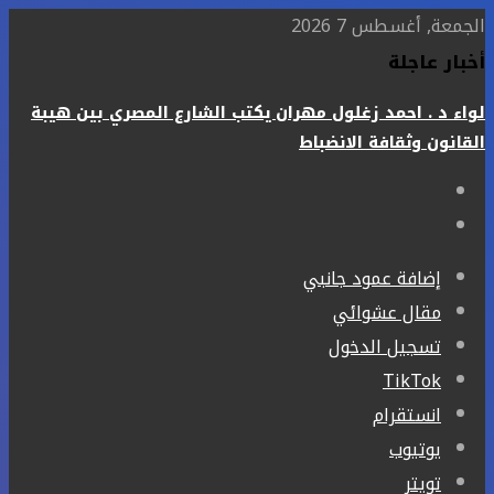
الجمعة, أغسطس 7 2026
أخبار عاجلة
لواء د . احمد زغلول مهران يكتب الشارع المصري بين هيبة
القانون وثقافة الانضباط
إضافة عمود جانبي
مقال عشوائي
تسجيل الدخول
‫TikTok
انستقرام
يوتيوب
تويتر