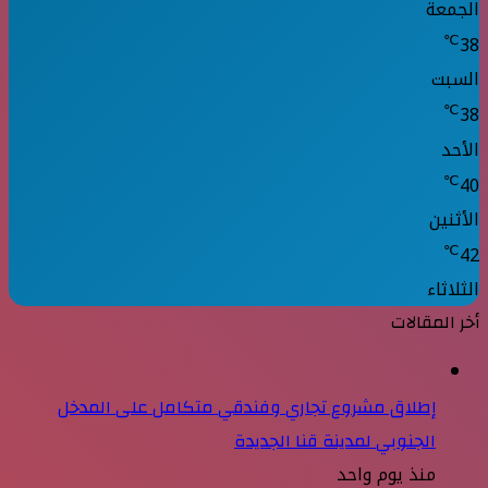
الجمعة
℃
38
السبت
℃
38
الأحد
℃
40
الأثنين
℃
42
الثلاثاء
أخر المقالات
إطلاق مشروع تجاري وفندقي متكامل على المدخل
الجنوبي لمدينة قنا الجديدة
منذ يوم واحد