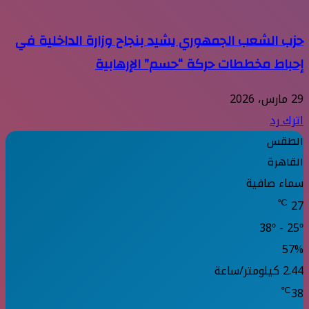
حزب الشعب الجمهوري يشيد بنجاح وزارة الداخلية في
إحباط مخططات حركة “حسم” الإرهابية
29 مارس، 2026
اترك رد
الطقس
القاهرة
سماء صافية
℃
27
38º - 25º
57%
2.44 كيلومتر/ساعة
℃
38