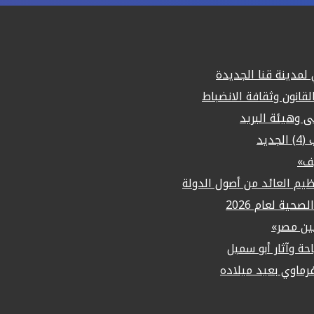
مدينة قنا الجديدة
لقانون وثقافة الانضباط
لى وهيئة البريد
يد
يف»
م العائد من أصول الدولة
حية لعام 2026
ين مصر»
حة وآثار أبو سمبل
ماوي بعيد ميلاده