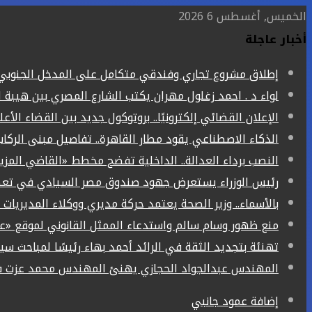
الخميس, أغسطس 6 2026
أخبار عاجلة
إطلاق مشروع تجاري وفندقي متكامل على المدخل الجنوبي ل
لواء د . احمد زغلول مهران يكتب الشارع المصري بين هيبة ا
الإعلان القضائي إلكترونيًا.. بروتوكول جديد بين القضاء الأع
الذكاء الاصطناعي يقود مطار القاهرة.. تفاصيل مبنى الركاب (4) الجد
النصب برداء العدالة.. الداخلية تفضح مخطط «القاضي المز
رئيس الوزراء يستعرض جهود صندوق مصر السيادي في تعظي
بالأسماء.. وزير الصحة يعتمد حركة مديري ووكلاء المديريات الص
منع ظهور وسام سالم واستدعاء الممثل القانوني لموقع «ع
تهنئة بتجديد الثقة في الرائد أحمد بهاء رئيسًا لمباحث سيا
المهندس عبدالجواد الحجازي يهنئ المهندس محمد عزت فر
إضافة عمود جانبي