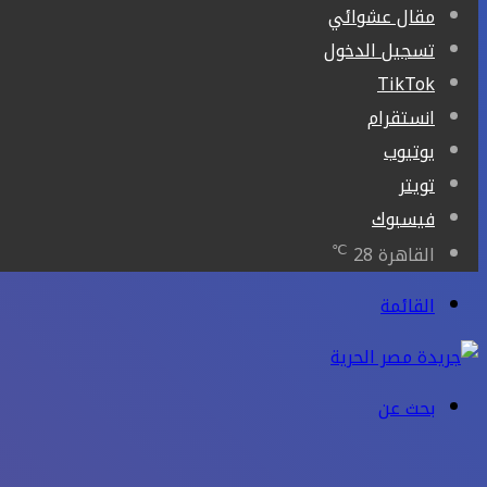
مقال عشوائي
تسجيل الدخول
‫TikTok
انستقرام
يوتيوب
تويتر
فيسبوك
℃
القاهرة
28
القائمة
بحث عن