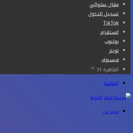
مقال عشوائي
تسجيل الدخول
‫TikTok
انستقرام
يوتيوب
تويتر
فيسبوك
℃
القاهرة
31
القائمة
بحث عن