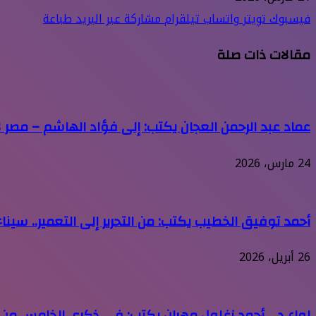
فيسبوك
تويتر
واتساب
تيلقرام
مشاركة عبر البريد
طباعة
مقالات ذات صلة
عماد عبد الرحمن العجان يكتب: إلى فؤاد الهاشم – مصر لا
24 مارس، 2026
أحمد توفيق الخطيب يكتب: من التحرير إلى التعمير.. سيناء ت
26 أبريل، 2026
لواء د .. أحمد زغلول مهران يكتب: في ذكرى الخامس من يونيو 1967 •• حين هُزمت الجيوش ولم يُهزم ال