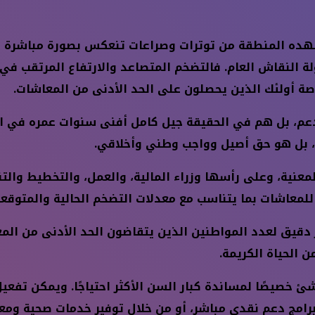
تشهده المنطقة من توترات وصراعات تنعكس بصورة مباشرة ع
لة النقاش العام. فالتضخم المتصاعد والارتفاع المرتقب في
ة أولئك الذين يحصلون على الحد الأدنى من المعاشات.
دعم، بل هم في الحقيقة جيل كامل أفنى سنوات عمره في ال
ضل، بل هو حق أصيل وواجب وطني وأخلاقي.
نية، وعلى رأسها وزراء المالية، والعمل، والتخطيط والتنم
للمعاشات بما يتناسب مع معدلات التضخم الحالية والمتوقعة
صر دقيق لعدد المواطنين الذين يتقاضون الحد الأدنى من 
 الحياة الكريمة.
شئ خصيصًا لمساندة كبار السن الأكثر احتياجًا. ويمكن تفع
رامج دعم نقدي مباشر، أو من خلال توفير خدمات صحية وم