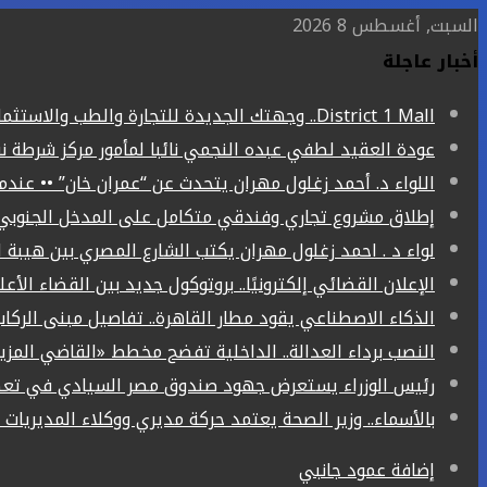
السبت, أغسطس 8 2026
أخبار عاجلة
District 1 Mall.. وجهتك الجديدة للتجارة والطب والاستثمار في قنا
عودة العقيد لطفي عبده النجمي نائبا لمأمور مركز شرطة ن
اللواء د. أحمد زغلول مهران يتحدث عن “عمران خان” •• عند
إطلاق مشروع تجاري وفندقي متكامل على المدخل الجنوبي ل
لواء د . احمد زغلول مهران يكتب الشارع المصري بين هيبة ا
الإعلان القضائي إلكترونيًا.. بروتوكول جديد بين القضاء الأع
الذكاء الاصطناعي يقود مطار القاهرة.. تفاصيل مبنى الركاب (4) الجد
النصب برداء العدالة.. الداخلية تفضح مخطط «القاضي المز
رئيس الوزراء يستعرض جهود صندوق مصر السيادي في تعظي
بالأسماء.. وزير الصحة يعتمد حركة مديري ووكلاء المديريات الص
إضافة عمود جانبي