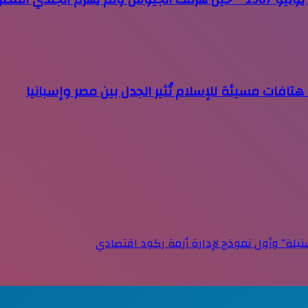
هتافات مسيئة للإسلام تُثير الجدل بين مصر وإسبانيا
بلة” وأول نموذج لإدارة أزمة ركود اقتصادي