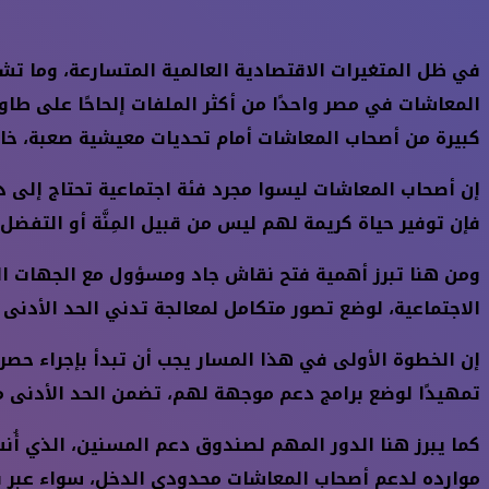
في ظل المتغيرات الاقتصادية العالمية المتسارعة، وما 
المعاشات في مصر واحدًا من أكثر الملفات إلحاحًا على طاو
كبيرة من أصحاب المعاشات أمام تحديات معيشية صعبة، خاص
إن أصحاب المعاشات ليسوا مجرد فئة اجتماعية تحتاج إلى 
فإن توفير حياة كريمة لهم ليس من قبيل المِنَّة أو التف
ومن هنا تبرز أهمية فتح نقاش جاد ومسؤول مع الجهات المع
الاجتماعية، لوضع تصور متكامل لمعالجة تدني الحد الأدنى 
إن الخطوة الأولى في هذا المسار يجب أن تبدأ بإجراء ح
تمهيدًا لوضع برامج دعم موجهة لهم، تضمن الحد الأدنى من
كما يبرز هنا الدور المهم لصندوق دعم المسنين، الذي أُن
موارده لدعم أصحاب المعاشات محدودي الدخل، سواء عبر ب