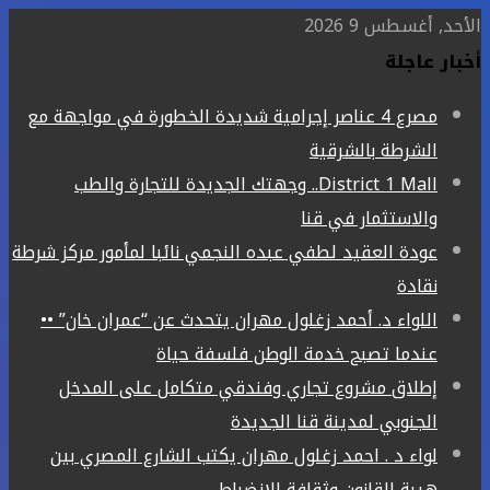
الأحد, أغسطس 9 2026
أخبار عاجلة
مصرع 4 عناصر إجرامية شديدة الخطورة في مواجهة مع
الشرطة بالشرقية
District 1 Mall.. وجهتك الجديدة للتجارة والطب
والاستثمار في قنا
عودة العقيد لطفي عبده النجمي نائبا لمأمور مركز شرطة
نقادة
اللواء د. أحمد زغلول مهران يتحدث عن “عمران خان” ••
عندما تصبح خدمة الوطن فلسفة حياة
إطلاق مشروع تجاري وفندقي متكامل على المدخل
الجنوبي لمدينة قنا الجديدة
لواء د . احمد زغلول مهران يكتب الشارع المصري بين
هيبة القانون وثقافة الانضباط