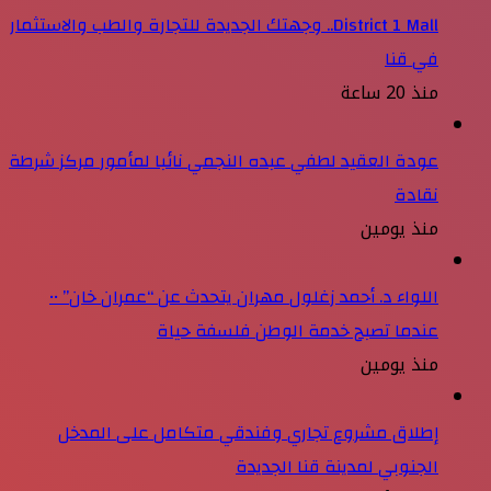
District 1 Mall.. وجهتك الجديدة للتجارة والطب والاستثمار
في قنا
منذ 20 ساعة
عودة العقيد لطفي عبده النجمي نائبا لمأمور مركز شرطة
نقادة
منذ يومين
اللواء د. أحمد زغلول مهران يتحدث عن “عمران خان” ••
عندما تصبح خدمة الوطن فلسفة حياة
منذ يومين
إطلاق مشروع تجاري وفندقي متكامل على المدخل
الجنوبي لمدينة قنا الجديدة