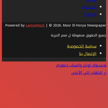
انستقرام
‫TikTok
Powered by
LameyHost
| © 2026، Masr El-Horya Newspaper
جميع الحقوق محفوظة ل مصر الحرية
سياسة الخصوصية
الإتصال بنا
فيسبوك
تويتر
واتساب
تيلقرام
زر الذهاب إلى الأعلى