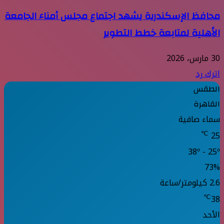
محافظ الإسكندرية يشهد اجتماع مجلس أمناء الجامعة
الأهلية لمتابعة خطط التطوير
30 مارس، 2026
اترك رد
الطقس
القاهرة
سماء صافية
℃
25
38º - 25º
73%
2.6 كيلومتر/ساعة
℃
38
الأحد