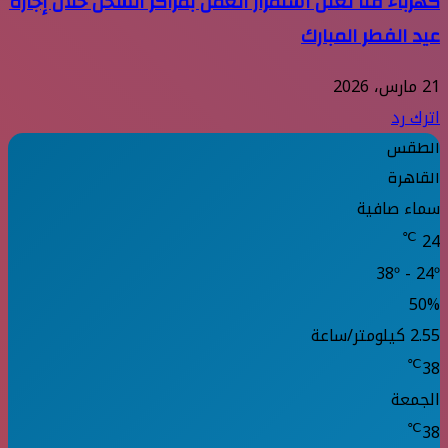
كهرباء قنا تعلن استمرار العمل بمراكز الشحن خلال إجازة
عيد الفطر المبارك
21 مارس، 2026
اترك رد
الطقس
القاهرة
سماء صافية
℃
24
38º - 24º
50%
2.55 كيلومتر/ساعة
℃
38
الجمعة
℃
38