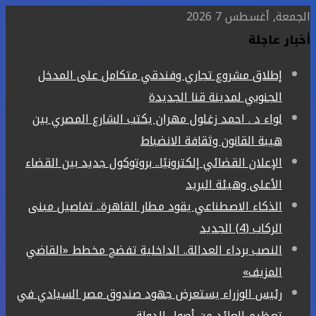
الجمعة, أغسطس 7 2026
أخبار عاجلة
إطلاق مشروع تجاري وفندقي متكامل على المدخل
الجنوبي لمدينة قنا الجديدة
لواء د . احمد زغلول مهران يكتب الشارع المصري بين
هيبة القانون وثقافة الانضباط
الإعلان القضائي إلكترونيًا.. بروتوكول جديد بين القضاء
الأعلى وهيئة البريد
الذكاء الاصطناعي يقود مطار القاهرة.. تفاصيل مبنى
الركاب (4) الجديد
النصب برداء العدالة.. الداخلية تفضح مخطط «القاضي
المزيف»
رئيس الوزراء يستعرض جهود صندوق مصر السيادي في
تعظيم العائد من أصول الدولة