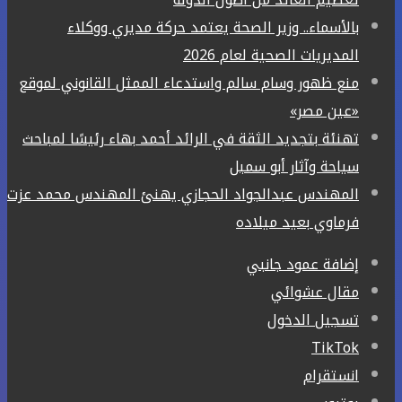
بالأسماء.. وزير الصحة يعتمد حركة مديري ووكلاء
المديريات الصحية لعام 2026
منع ظهور وسام سالم واستدعاء الممثل القانوني لموقع
«عين مصر»
تهنئة بتجديد الثقة في الرائد أحمد بهاء رئيسًا لمباحث
سياحة وآثار أبو سمبل
المهندس عبدالجواد الحجازي يهنئ المهندس محمد عزت
فرماوي بعيد ميلاده
إضافة عمود جانبي
مقال عشوائي
تسجيل الدخول
‫TikTok
انستقرام