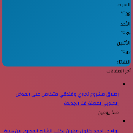
السبت
℃
38
الأحد
℃
39
الأثنين
℃
42
الثلاثاء
أخر المقالات
إطلاق مشروع تجاري وفندقي متكامل على المدخل
الجنوبي لمدينة قنا الجديدة
منذ يومين
لواء د . احمد زغلول مهران يكتب الشارع المصري بين هيبة