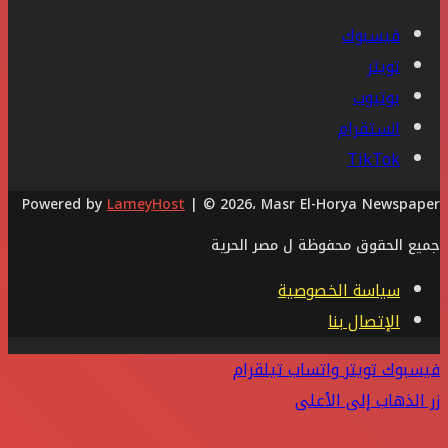
فيسبوك
تويتر
يوتيوب
انستقرام
‫TikTok
Powered by
LameyHost
| © 2026، Masr El-Horya Newspaper
جميع الحقوق محفوظة ل مصر الحرية
سياسة الخصوصية
الإتصال بنا
فيسبوك
تويتر
واتساب
تيلقرام
زر الذهاب إلى الأعلى