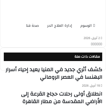
الوسوم
إدارة العلاج الحر
صحة قنا
2 أبريل، 2026
ت
ت
ف
و
م
ط
ا
ي
ي
ب
و
ش
ا
ا
ي
ت
ل
س
مقالات ذات صلة
ر
ب
ت
ع
ق
س
ا
ر
ر
و
ك
ة
كشف أثري جديد في المنيا يعيد إحياء أسرار
ا
ة
ك
ب
ع
م
البهنسا في العصر الروماني
ب
ر
18 أبريل، 2026
ا
انطلاق أولى رحلات حجاج القرعة إلى
ل
الأراضي المقدسة من مطار القاهرة
ب
ر