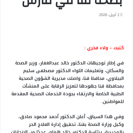
بصحة قنا في مارس
2 أبريل، 2026
كتبت – ولاء فخري :
في إطار توجيهات الدكتور خالد عبدالغفار، وزير الصحة
والسكان، وتعليمات اللواء الدكتور مصطفى سليم
الببلاوي، محافظ قنا، واصلت مديرية الشؤون الصحية
بمحافظة قنا جهودها لتعزيز الرقابة على المنشآت
الطبية الخاصة والارتقاء بجودة الخدمات الصحية المقدمة
للمواطنين.
وفي هذا السياق، أعلن الدكتور أحمد محمود صادق،
وكيل وزارة الصحة بقنا، تحقيق إدارة العلاج الحر
بالمديرية، برئاسة الدكتور خالد همام، عددًا من الإنجازات