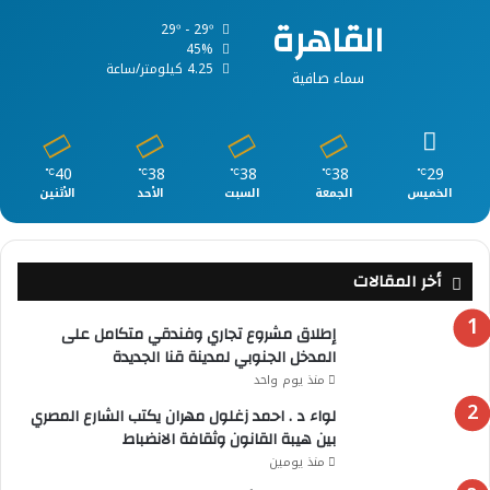
القاهرة
29º - 29º
45%
4.25 كيلومتر/ساعة
سماء صافية
40
38
38
38
29
℃
℃
℃
℃
℃
الخميس
الجمعة
السبت
الأحد
الأثنين
أخر المقالات
إطلاق مشروع تجاري وفندقي متكامل على
المدخل الجنوبي لمدينة قنا الجديدة
منذ يوم واحد
لواء د . احمد زغلول مهران يكتب الشارع المصري
بين هيبة القانون وثقافة الانضباط
منذ يومين