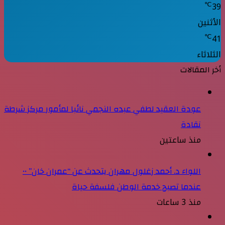
℃
39
الأثنين
℃
41
الثلاثاء
أخر المقالات
عودة العقيد لطفي عبده النجمي نائبا لمأمور مركز شرطة
نقادة
منذ ساعتين
اللواء د. أحمد زغلول مهران يتحدث عن “عمران خان” ••
عندما تصبح خدمة الوطن فلسفة حياة
منذ 3 ساعات