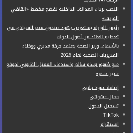
النصب برداء العدالة.. الداخلية تفضح مخطط «القاضي
المزيف»
رئيس الوزراء يستعرض جهود صندوق مصر السيادي في
تعظيم العائد من أصول الدولة
بالأسماء.. وزير الصحة يعتمد حركة مديري ووكلاء
المديريات الصحية لعام 2026
منع ظهور وسام سالم واستدعاء الممثل القانوني لموقع
«عين مصر»
إضافة عمود جانبي
مقال عشوائي
تسجيل الدخول
‫TikTok
انستقرام