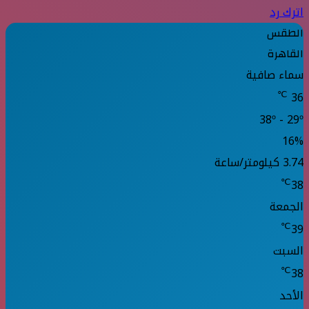
اترك رد
الطقس
القاهرة
سماء صافية
℃
36
38º - 29º
16%
3.74 كيلومتر/ساعة
℃
38
الجمعة
℃
39
السبت
℃
38
الأحد