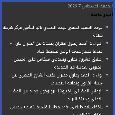
الجمعة, أغسطس 7 2026
أخبار عاجلة
عودة العقيد لطفي عبده النجمي نائبا لمأمور مركز شرطة
نقادة
اللواء د. أحمد زغلول مهران يتحدث عن “عمران خان” ••
عندما تصبح خدمة الوطن فلسفة حياة
إطلاق مشروع تجاري وفندقي متكامل على المدخل
الجنوبي لمدينة قنا الجديدة
لواء د . احمد زغلول مهران يكتب الشارع المصري بين
هيبة القانون وثقافة الانضباط
الإعلان القضائي إلكترونيًا.. بروتوكول جديد بين القضاء
الأعلى وهيئة البريد
الذكاء الاصطناعي يقود مطار القاهرة.. تفاصيل مبنى
الركاب (4) الجديد