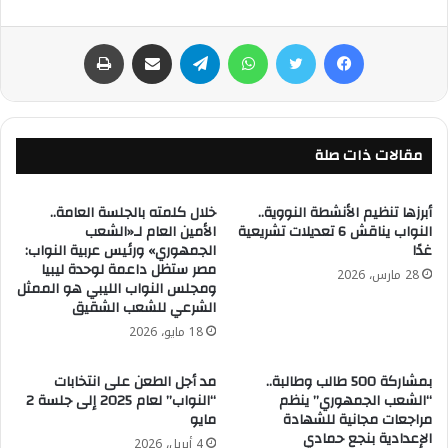
فيسبوك
تويتر
واتساب
تيلقرام
مشاركة عبر البريد
طباعة
مقالات ذات صلة
أبرزها تنظيم الأنشطة النووية..
خلال كلمته بالجلسة العامة..
النواب يناقش 6 تعديلات تشريعية
الأمين العام لـ«الشعب
غدًا
الجمهوري» ورئيس عربية النواب:
مصر ستظل داعمة لوحدة ليبيا
28 مارس، 2026
ومجلس النواب الليبي هو الممثل
الشرعي للشعب الشقيق
18 مايو، 2026
بمشاركة 500 طالب وطالبة..
مد أجل الطعن على انتخابات
“الشعب الجمهوري” ينظم
“النواب” لعام 2025 إلى جلسة 2
مراجعات مجانية للشهادة
مايو
الإعدادية بنجع حمادي
4 أبريل، 2026