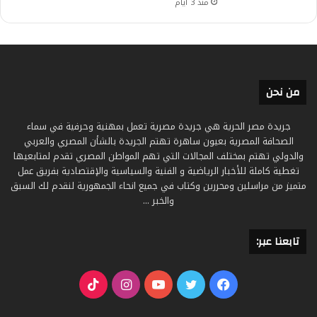
منذ 3 أيام
من نحن
جريدة مصر الحرية هي جريدة مصرية تعمل بمهنية وحرفية في سماء
الصحافة المصرية بعيون ساهرة تهتم الجريدة بالشأن المصري والعربي
والدولي تهتم بمختلف المجالات التي تهم المواطن المصري تقدم لمتابعيها
تغطية كاملة للأخبار الرياضية و الفنية والسياسية والإقتصادية بفريق عمل
متميز من مراسلين ومحررين وكتاب في جميع انحاء الجمهورية لنقدم لك السبق
والخبر ...
تابعنا عبر:
فيسبوك
تويتر
يوتيوب
انستقرام
‫TikTok