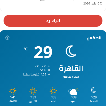
6 مايو، 2026
اترك رد
الطقس
29
℃
القاهرة
29º - 29º
51%
4.56 كيلومتر/ساعة
سماء صافية
41
39
38
39
29
℃
℃
℃
℃
℃
الجمعة
السبت
الأحد
الأثنين
الثلاثاء