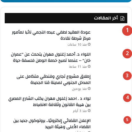
أخر المقالات
عودة العقيد لطفي عبده النجمي نائبا لمأمور
مركز شرطة نقادة
منذ 10 ساعات
اللواء د. أحمد زغلول مهران يتحدث عن “عمران
خان” •• عندما تصبح خدمة الوطن فلسفة حياة
منذ 11 ساعة
إطلاق مشروع تجاري وفندقي متكامل على
المدخل الجنوبي لمدينة قنا الجديدة
منذ يومين
لواء د . احمد زغلول مهران يكتب الشارع المصري
بين هيبة القانون وثقافة الانضباط
منذ 3 أيام
الإعلان القضائي إلكترونيًا.. بروتوكول جديد بين
القضاء الأعلى وهيئة البريد