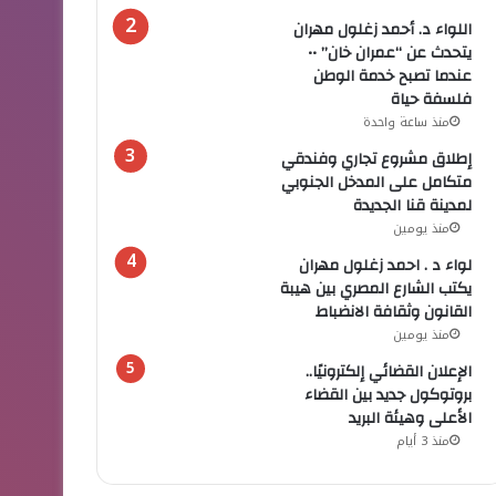
اللواء د. أحمد زغلول مهران
يتحدث عن “عمران خان” ••
عندما تصبح خدمة الوطن
فلسفة حياة
منذ ساعة واحدة
إطلاق مشروع تجاري وفندقي
متكامل على المدخل الجنوبي
لمدينة قنا الجديدة
منذ يومين
لواء د . احمد زغلول مهران
يكتب الشارع المصري بين هيبة
القانون وثقافة الانضباط
منذ يومين
الإعلان القضائي إلكترونيًا..
بروتوكول جديد بين القضاء
الأعلى وهيئة البريد
منذ 3 أيام