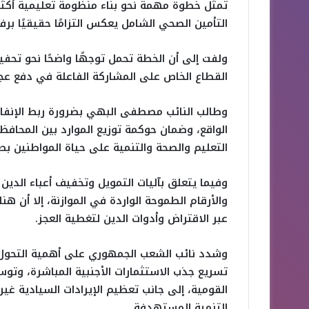
تمثل خطوة مهمة نحو بناء منظومة تعليمية أكثر
التأمين الصحي الشامل يعكس التزامًا حقيقيًا بر
ولفت إلى أن الخطة تحمل توجهًا واضحًا نحو تحفي
القطاع الخاص على المشاركة الفاعلة في دفع عجلة
وطالب النائب مصطفى البهي بضرورة ربط الإنفاق
الواقع، وضمان حوكمة توزيع الموارد بين المحافظ
التعليم والصحة والتنمية على حياة المواطنين ب
وفيما يتعلق بآليات التمويل وتخفيف أعباء الدين 
والأرقام الطموحة الواردة في الموازنة، إلا أن هن
عبر الاقتراض وأدوات الدين لتغطية العجز.
وشدد نائب الشعب الجمهوري على أهمية التحول ن
تسريع جذب الاستثمارات الأجنبية المباشرة، وتو
القومية، إلى جانب تعظيم الإيرادات السيادية غير
التنمية المستهدفة.