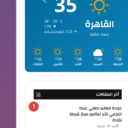
35
℃
القاهرة
38º - 29º
17%
3.23 كيلومتر/ساعة
سماء صافية
42
39
38
38
38
℃
℃
℃
℃
℃
الجمعة
السبت
الأحد
الأثنين
الثلاثاء
أخر المقالات
عودة العقيد لطفي عبده
النجمي نائبا لمأمور مركز شرطة
نقادة
منذ 47 دقيقة