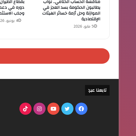
مناقشة الحساب الختامي.. نواب
بقطاع الطيران
يطالبون الحكومة بسد العجز في
دوره في دعم 
الموازنة وحل أزمة خسائر الهيئات
وجذب الاستثم
الإقتصادية
4 يونيو، 2026
5 مايو، 2026
تابعنا عبر:
فيسبوك
تويتر
يوتيوب
انستقرام
‫TikTok