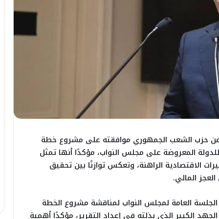
عن حزب الشعب الجمهوري موافقته على مشروع خطة
ة للدولة المعروضة على مجلس النواب، مؤكدًا أنها تمثل
ات الاقتصادية الراهنة، وتعكس توازنًا بين تحقيق
لعجز المالي.
الجلسة العامة لمجلس النواب لمناقشة مشروع الخطة
الجهد الكبير الذي بذلته في إعداد التقرير، مؤكدًا أهمية