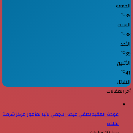
الجمعة
℃
39
السبت
℃
38
الأحد
℃
39
الأثنين
℃
41
الثلاثاء
أخر المقالات
عودة العقيد لطفي عبده النجمي نائبا لمأمور مركز شرطة
نقادة
منذ 10 ساعات