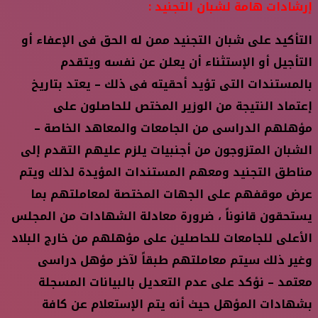
إرشادات هامة لشبان التجنيد :
التأكيد على شبان التجنيد ممن له الحق فى الإعفاء أو
التأجيل أو الإستثناء أن يعلن عن نفسه ويتقدم
بالمستندات التى تؤيد أحقيته فى ذلك – يعتد بتاريخ
إعتماد النتيجة من الوزير المختص للحاصلون على
مؤهلهم الدراسى من الجامعات والمعاهد الخاصة –
الشبان المتزوجون من أجنبيات يلزم عليهم التقدم إلى
مناطق التجنيد ومعهم المستندات المؤيدة لذلك ويتم
عرض موقفهم على الجهات المختصة لمعاملتهم بما
يستحقون قانوناً ، ضرورة معادلة الشهادات من المجلس
الأعلى للجامعات للحاصلين على مؤهلهم من خارج البلاد
وغير ذلك سيتم معاملتهم طبقاً لآخر مؤهل دراسى
معتمد – نؤكد على عدم التعديل بالبيانات المسجلة
بشهادات المؤهل حيث أنه يتم الإستعلام عن كافة