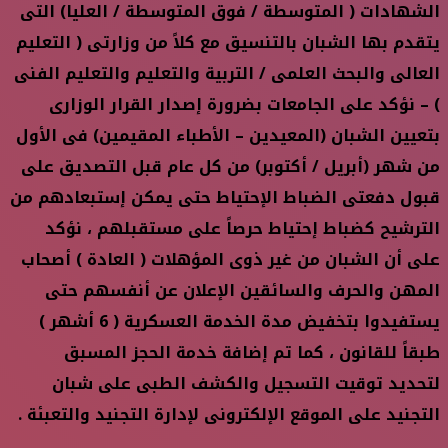
الشهادات ( المتوسطة / فوق المتوسطة / العليا) التى
يتقدم بها الشبان بالتنسيق مع كلاً من وزارتى ( التعليم
العالى والبحث العلمى / التربية والتعليم والتعليم الفنى
) – نؤكد على الجامعات بضرورة إصدار القرار الوزارى
بتعيين الشبان (المعيدين – الأطباء المقيمين) فى الأول
من شهر (أبريل / أكتوبر) من كل عام قبل التصديق على
قبول دفعتى الضباط الإحتياط حتى يمكن إستبعادهم من
الترشيح كضباط إحتياط حرصاً على مستقبلهم ، نؤكد
على أن الشبان من غير ذوى المؤهلات ( العادة ) أصحاب
المهن والحرف والسائقين الإعلان عن أنفسهم حتى
يستفيدوا بتخفيض مدة الخدمة العسكرية ( 6 أشهر )
طبقاً للقانون ، كما تم إضافة خدمة الحجز المسبق
لتحديد توقيت التسجيل والكشف الطبى على شبان
التجنيد على الموقع الإلكترونى لإدارة التجنيد والتعبئة .