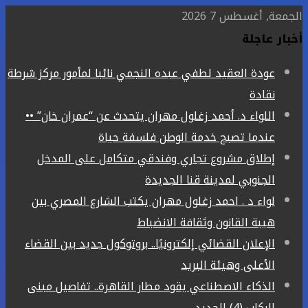
الجمعة, أغسطس 7 2026
أخبار عاجلة
عودة العقيد لطفي عبده النجمي نائبا لمأمور مركز شرطة
نقادة
اللواء د. أحمد زغلول مهران يتحدث عن “عمران خان” ••
عندما تصبح خدمة الوطن فلسفة حياة
إطلاق مشروع تجاري وفندقي متكامل على المدخل
الجنوبي لمدينة قنا الجديدة
لواء د . احمد زغلول مهران يكتب الشارع المصري بين
هيبة القانون وثقافة الانضباط
الإعلان القضائي إلكترونيًا.. بروتوكول جديد بين القضاء
الأعلى وهيئة البريد
الذكاء الاصطناعي يقود مطار القاهرة.. تفاصيل مبنى
الركاب (4) الجديد