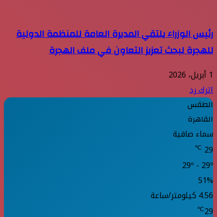
رئيس الوزراء يلتقي المديرة العامة للمنظمة الدولية
للهجرة لبحث تعزيز التعاون في ملف الهجرة
1 أبريل، 2026
اترك رد
الطقس
القاهرة
سماء صافية
℃
29
29º - 29º
51%
4.56 كيلومتر/ساعة
℃
29