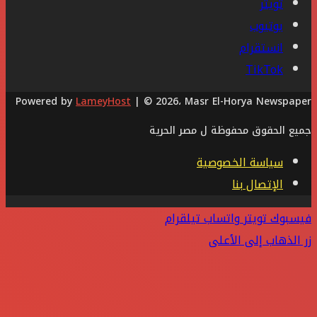
تويتر
يوتيوب
انستقرام
‫TikTok
Powered by
LameyHost
| © 2026، Masr El-Horya Newspaper
جميع الحقوق محفوظة ل مصر الحرية
سياسة الخصوصية
الإتصال بنا
فيسبوك
تويتر
واتساب
تيلقرام
زر الذهاب إلى الأعلى