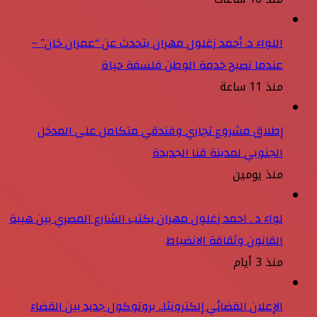
اللواء د. أحمد زغلول مهران يتحدث عن “عمران خان” ••
عندما تصبح خدمة الوطن فلسفة حياة
منذ 11 ساعة
إطلاق مشروع تجاري وفندقي متكامل على المدخل
الجنوبي لمدينة قنا الجديدة
منذ يومين
لواء د . احمد زغلول مهران يكتب الشارع المصري بين هيبة
القانون وثقافة الانضباط
منذ 3 أيام
الإعلان القضائي إلكترونيًا.. بروتوكول جديد بين القضاء