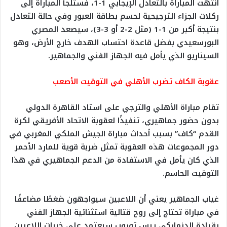
انتهت المباراة بالتعادل الإيجابي 1-1، فستلجأ المباراة إلى
ركلات الجزاء الترجيحية لحسم بطاقة العبور وفي حالة التعادل
بنتيجة أكبر من 1-1 (مثل 2-2 أو 3-3)، سيصعد المصري
البورسعيدي بفضل قاعدة احتساب الهدف خارج الأرض، وهو
السيناريو الذي يأمل فيه الجهاز الفني والجماهير.
عقوبة الكاف تضرب الأهلي في التوقيت الأصعب
تقام مباراة الأهلي والترجي على استاد القاهرة الدولي
بدون حضور جماهيري، تنفيذًا لعقوبة الاتحاد الأفريقي لكرة
القدم “كاف” بسبب أحداث مباراة الجيش الملكي المغربي في
دور المجموعات هذه العقوبة تمثل ضربة قوية للمارد الأحمر
الذي كان يأمل في الاستفادة من الدعم الجماهيري في هذا
التوقيت الحاسم.
غياب الجماهير يعني أن اللاعبين سيواجهون ضغطًا مضاعفًا
في مباراة تحتاج إلى روح قتالية استثنائية الجهاز الفني
بقيادة الدنماركي ييس توروب سيعتمد على خبرات اللاعبين