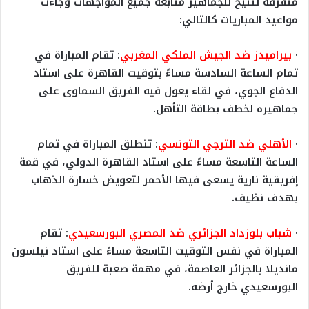
متفرقة لتتيح للجماهير متابعة جميع المواجهات وجاءت
مواعيد المباريات كالتالي:
·
بيراميدز ضد الجيش الملكي المغربي
: تقام المباراة في
تمام الساعة السادسة مساءً بتوقيت القاهرة على استاد
الدفاع الجوي، في لقاء يعول فيه الفريق السماوى على
جماهيره لخطف بطاقة التأهل.
·
الأهلي ضد الترجي التونسي
: تنطلق المباراة في تمام
الساعة التاسعة مساءً على استاد القاهرة الدولي، في قمة
إفريقية نارية يسعى فيها الأحمر لتعويض خسارة الذهاب
بهدف نظيف.
·
شباب بلوزداد الجزائري ضد المصري البورسعيدي
: تقام
المباراة في نفس التوقيت التاسعة مساءً على استاد نيلسون
مانديلا بالجزائر العاصمة، في مهمة صعبة للفريق
البورسعيدي خارج أرضه.