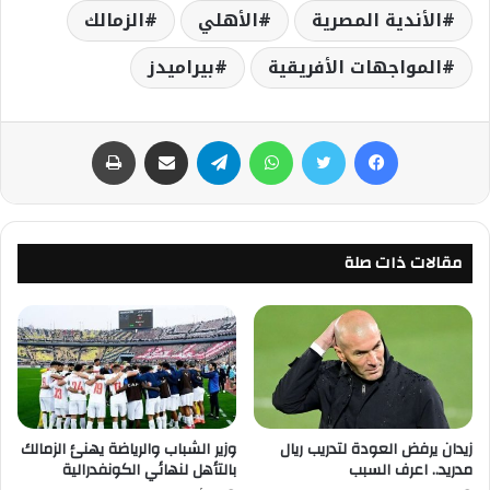
الأندية المصرية
الأهلي
الزمالك
المواجهات الأفريقية
بيراميدز
فيسبوك
تويتر
واتساب
تيلقرام
مشاركة عبر البريد
طباعة
مقالات ذات صلة
زيدان يرفض العودة لتدريب ريال
وزير الشباب والرياضة يهنئ الزمالك
مدريد.. اعرف السبب
بالتأهل لنهائي الكونفدرالية