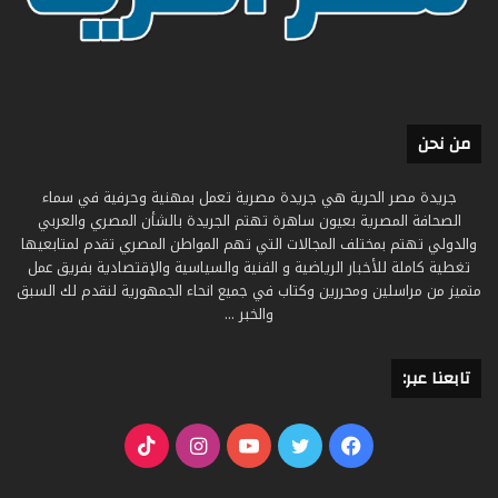
من نحن
جريدة مصر الحرية هي جريدة مصرية تعمل بمهنية وحرفية في سماء
الصحافة المصرية بعيون ساهرة تهتم الجريدة بالشأن المصري والعربي
والدولي تهتم بمختلف المجالات التي تهم المواطن المصري تقدم لمتابعيها
تغطية كاملة للأخبار الرياضية و الفنية والسياسية والإقتصادية بفريق عمل
متميز من مراسلين ومحررين وكتاب في جميع انحاء الجمهورية لنقدم لك السبق
والخبر ...
تابعنا عبر:
فيسبوك
تويتر
يوتيوب
انستقرام
‫TikTok