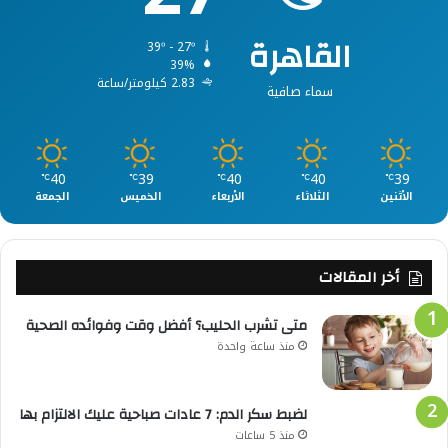
القاهرة
39º - 27º
39%
2.83 كيلومتر/ساعة
سماء صافية
40
39
40
40
39
℃
℃
℃
℃
℃
الأثنين
الثلاثاء
الأربعاء
الخميس
الجمعة
أخر المقالات
متى تشرب الحليب؟ أفضل وقت وفوائده الصحية
منذ ساعة واحدة
لضبط سكر الدم: 7 عادات صباحية عليك الالتزام بها
منذ 5 ساعات