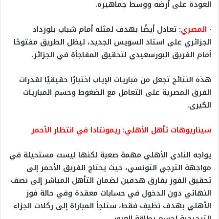
العودة على أرضه ووسط جماهيره.
·
المصري
: تعادل أيضًا بهدف لمثله أمام شباب بلوزداد
الجزائري على استاد السويس الجديد، ليظل الطريق مفتوحًا
أمام الفريق البورسعيدي لتحقيق المفاجأة في الجزائر.
هذه النتائج تجعل من مباريات الإياب اختبارًا حقيقيًا لقدرات
الفرق المصرية على التعامل مع الضغوط وحسم المباريات
الكبرى.
سيناريوهات تأهل الأهلي: ريمونتادا في انتظار الأحمر
يواجه النادي الأهلي مهمة صعبة لكنها ليست مستحيلة في
مواجهة الترجي التونسي، حيث يحتاج الفريق الأحمر إلى
تحقيق الفوز بفارق هدفين لضمان التأهل المباشر إلى نصف
النهائي دون الدخول في حسابات معقدة وفي حالة فوز
الأهلي بهدف نظيف فقط، ستلجأ المباراة إلى ركلات الجزاء
الترجيحية لحسم بطاقة العبور.