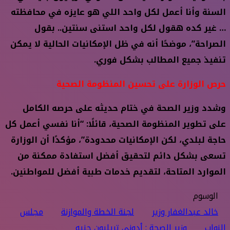
السنة وأنا أعمل لكل واحد اللي هو عايزه في محافظته
… غير كده هقول لكل واحد استنى سنتين.. بقول
الصراحة”، موضحًا أنه في ظل الإمكانيات الحالية لا يمكن
تنفيذ جميع المطالب بشكل فوري.
حرص الوزارة على تحسين المنظومة الصحية
وشدد وزير الصحة في ختام حديثه على حرصه الكامل
على تطوير المنظومة الصحية، قائلًا: “أنا نفسي أعمل كل
حاجة لبلدي، لكن الإمكانيات محدودة”، مؤكدًا أن الوزارة
تسعى بشكل دائم لتحقيق أفضل استفادة ممكنة من
الموارد المتاحة، لتقديم خدمات طبية أفضل للمواطنين.
الوسوم
خالد عبدالغفار وزير
لجنة الخطة والموازنة
مجلس
النواب
وزير الصحة : أدوني تريليون جنيه