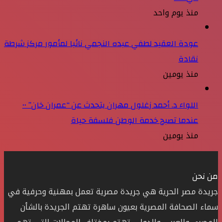
منذ يوم واحد
عودة العقيد لطفي عبده النجمي نائبا لمأمور مركز شرطة
نقادة
منذ يومين
اللواء د. أحمد زغلول مهران يتحدث عن “عمران خان” ••
عندما تصبح خدمة الوطن فلسفة حياة
منذ يومين
من نحن
جريدة مصر الحرية هي جريدة مصرية تعمل بمهنية وحرفية في
سماء الصحافة المصرية بعيون ساهرة تهتم الجريدة بالشأن