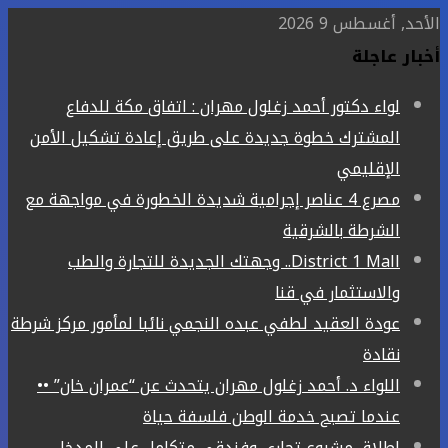
الأحد, أغسطس 9 2026
أخبار عاجلة
لواء دكتور أحمد زغلول مهران : اتفاق مكة للدفاع
المشترك خطوة جديدة على طريق إعادة تشكيل الأمن
الإقليمي
مصرع 4 عناصر إجرامية شديدة الخطورة في مواجهة مع
الشرطة بالشرقية
District 1 Mall.. وجهتك الجديدة للتجارة والطب
والاستثمار في قنا
عودة العقيد لطفي عبده النجمي نائبا لمأمور مركز شرطة
نقادة
اللواء د. أحمد زغلول مهران يتحدث عن “عمران خان” ••
عندما تصبح خدمة الوطن فلسفة حياة
إطلاق مشروع تجاري وفندقي متكامل على المدخل