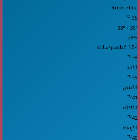
سماء صافية
℃
35
38º - 30º
28%
1.54 كيلومتر/ساعة
℃
38
الأحد
℃
39
الأثنين
℃
41
الثلاثاء
℃
42
الأربعاء
℃
40